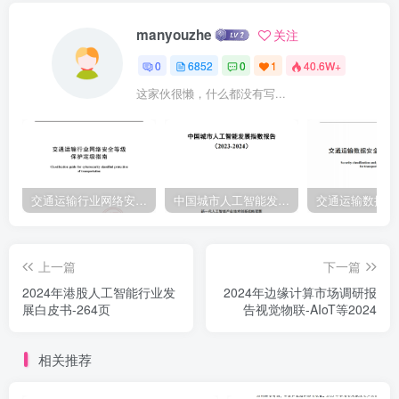
157.5万人和减少65.6万人。2022年，我国城市供水总量674.41亿立方
manyouzhe
关注
米，较2022年增长0.16%：县城、镇和乡供水总量合计288.47亿立方
0
6852
0
1
40.6W+
米，较2021年增长2.06%。按用途划分，生活用水占比最高，其次是
这家伙很懒，什么都没有写...
生产用水和公共服务用水等方面。从污水处理需求来看，我国城市和
县城污水排放量增长较快，城市生活污水处理是污水处理行业需求端
的主要来源。污水排放量是衡量污水处理需求的重要指标。根据
《2022年城乡建设统计年鉴》，2022年，我国城市和县城污水排放量
753.90亿立方米，较2021年增长2.66%，其中城市污水排放量638.97
交通运输行业网络安全等级保护定级指南（JTT-904—2023）2023
中国城市人工智能发展指数报告（2023-2024）
亿立方米，占比为84.76%生活污水占全国污水排放量的60%以上。供
水和污水处理需求的增加推动我国水务行业整体产能的提升。2022
上一篇
下一篇
年，我国城镇供水能力达4.96亿立方米/日2，较2021年增长0.81%。
2024年港股人工智能行业发
2024年边缘计算市场调研报
同期，全国城镇污水处理能力2.89亿立方米/日，较2021年增长
展白皮书-264页
告视觉物联-AIoT等2024
4.33%。我国水务企业的水费收入主要来源于城镇自来水费和污水处
理费。受现阶段配套设施尚未健全及农村水费征收尚未完全普及等因
相关推荐
素影响，我国农村水费征收范围和收·2023年城乡建设统计年鉴尚未公
布2根据城乡建设统计年鉴，该数据包含城市、县城和建制镇供水能