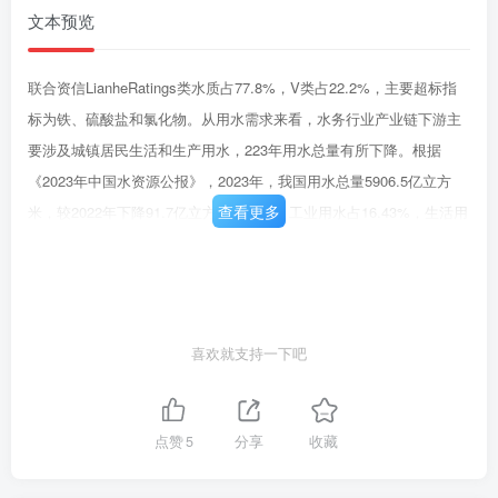
文本预览
联合资信LianheRatings类水质占77.8%，V类占22.2%，主要超标指
标为铁、硫酸盐和氯化物。从用水需求来看，水务行业产业链下游主
要涉及城镇居民生活和生产用水，223年用水总量有所下降。根据
《2023年中国水资源公报》，2023年，我国用水总量5906.5亿立方
查看更多
米，较2022年下降91.7亿立方米。其中，工业用水占16.43%，生活用
水占15.40%,农业用水占62.18%，人工生态环境补水占6.00%。从变
化趋势来看，受工业节能减排提质增效影响，工业用水占比有所下
降：受城镇化进程带来的城镇人口逐年增长，城镇生活用水占比持续
上升：受当年降水和实际灌溉面积的影响，近年来农业用水占比有所
喜欢就支持一下吧
波动：受生态环保治理等因素影响，人工生态环境用水占比逐年上
升。近年来，随着城镇化进程的推进，城镇用水人口持续增加。根据
《2022年城乡建设统计年鉴》'，2022年，我国城市用水人口增至5.61
点赞
5
分享
收藏
亿人，较2021年增加0.05亿人：县城、建制镇和乡用水人口分别为
1.53亿人、1.68亿人和0.17亿人，较2021年分别增加23.0万人、增加