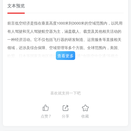
文本预览
前言低空经济是指在垂直高度1000米到3000米的空域范围内，以民用
有人驾驶和无人驾驶航空器为主，涵盖载人、载货及其他相关活动的
一种经济活动。它不仅包括飞行器的研发制造、运营服务等直接相关
领域，还涉及综合保障、空域管理等多个方面。全球范围内，美国、
查看更多
欧盟、日本等国家及地区提出“城市空中交通”“创新空中交通”等概念，
并出台政策鼓励低空产业活动，旨在推动对低空空域资源的开发及利
用。2024年3月，我国首次在政府工作报告中提出低空经济，提出“积
极打造生物制造、商业航天、低空经济等新增长引擎。”正式把发展低
空经济提升至国家战略层面。《通用航空装备创新应用实施方案(2024
喜欢就支持一下吧
一2030年)》进一步提出“推动支持空天地设施互联、信息互通的低空
智联网技术和标准探索”。发展低空智联网是推动我国低空经济不断发
展，完善低空运输的重要技术基础，作为参与构建支撑低空智联网建
点赞
7
分享
收藏
设的重要技术底座，低空智联云承担着承上启下的重要作用。一方
面，低空智联云可以对低空智联网中流通的通信、导航、感知、算力