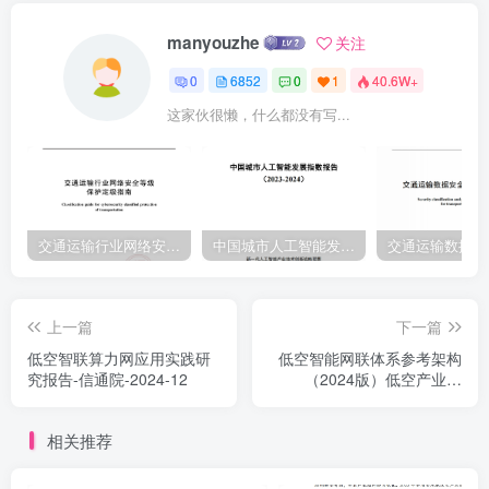
等数据、资源进行汇聚、处理，实现低空智联网数据的云上存储、流
manyouzhe
关注
通；另一方面，低空智联云依靠大数据分析、分布式部署架构、低时
0
6852
0
1
40.6W+
延、高可用、高并发的云上技术特点，可以对低空智联网数据实现更
这家伙很懒，什么都没有写...
进一步的智能化分析处理，推动建立更高效的低空智联网。因此，全
面分析目前低空智联云体系建设现状，分析低空智联云技术体系架
构，综合研判未来低空智联云发展趋势，对于促进低空智联
交通运输行业网络安全等级保护定级指南（JTT-904—2023）2023
中国城市人工智能发展指数报告（2023-2024）
上一篇
下一篇
低空智联算力网应用实践研
低空智能网联体系参考架构
究报告-信通院-2024-12
（2024版）低空产业联
盟-2024-11
相关推荐