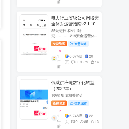
前
电力行业省级公司网络安
全体系运营指南v2.1.10
85先进技术应用研
究…………219安全运营体
系……2291网络安全运
免费资源
智慧城市
营..2292业务安全运
营.......249.3网络与业务安全
1
0.67MB
26
联动.·26
年
页
0
79
14
前
低碳供应链数字化转型
（2022年）
1蚂蚁集团相关简介
免费资源
智慧城市
1
6.74MB
22
年
页
0
85
13
前