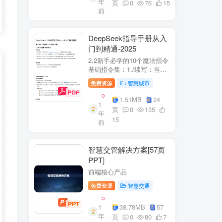
年
+医疗企业案例分析5中国互
页
0
76
15
前
联网+医疗...
DeepSeek指导手册从入
门到精通-2025
2.2新手必学的10个魔法指令
基础指令集：1./续写：当回
答中断时自动继续生成2./简
免费资源
智慧城市
化：将复杂内容转换成大白
话3./示例：要求展示实际案
1.51MB
24
1
例（特别是写代码时）4./步
页
0
135
年
骤：让AI分步骤指导操作流
15
前
程5./检...
智慧交管解决方案[57页
PPT]
前端核心产品
免费资源
智慧交通
1
38.78MB
57
年
页
0
80
7