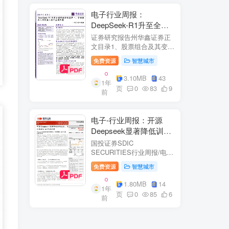
电子行业周报：
DeepSeek-R1升至全球
风格控制类第一，宇树推
证券研究报告州华鑫证券正
出人形机器人首个应用方
文目录1、股票组合及其变
化.51.1、本周重点推荐及推
案
免费资源
智慧城市
荐组...51.2、海外龙头一
览。62、周度行情分析及展
3.10MB
43
1年
望.…82.1、周涨幅排行…
页
0
83
9
前
2.2、行业重点公司估值水平
和盈利预测…1...
电子-行业周报：开源
Deepseek显著降低训练
成本，关注推理与AI终端
国投证券SDIC
进展
SECURITIES行业周报/电于
目内容目录1.本周新闻一
免费资源
智慧城市
览.42.行业数据跟踪.…62.1.
半导体：半导体行业：两大
1.80MB
14
1年
收购事件来袭...62.2.SiC:8家
页
0
85
6
前
碳化硅相关企业完成融
资....72.3.消费电子：三星...