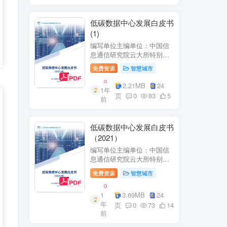
低碳数据中心发展白皮书
(1)
编写单位主编单位：中国信
息通信研究院云大所特别鸣
谢：百度、阿里巴巴、腾
免费资源
智慧城市
讯、中金数据、秦淮数据、
万国数据、河北省凤凰谷零
2.21MB
24
1年
碳发展研究院、绿色和平等
页
0
83
5
前
单位的大力支持。
低碳数据中心发展白皮书
（2021）
编写单位主编单位：中国信
息通信研究院云大所特别鸣
谢：百度、阿里巴巴、腾
免费资源
智慧城市
讯、中金数据、秦准数据、
万国数据、河北省凤凰谷零
1
3.69MB
24
碳发展研究院、绿色和平等
年
单位的大力支持。
页
0
73
14
前