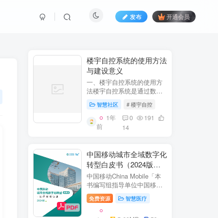
发布
开通会员
​​楼宇自控系统的使用方法
与建设意义​
一、楼宇自控系统的使用方
法​​楼宇自控系统是通过数字
化、自动化技术对建筑内机
智慧社区
# 楼宇自控
电设备（如暖通空调、照
明、电梯、给排水等）进行
1年
0
191
集中监控、管理和优化运行
前
14
的系统。其核心目标是提升
设备运行效...
中国移动城市全域数字化
转型白皮书（2024版）-
医疗保障分册
中国移动China Mobile「本
书编写组指导单位中国移动
集团公司政企事业部编写单
免费资源
智慧医疗
位中移系统集成有限公司主
编李双佶、丁静、杨勇、赵