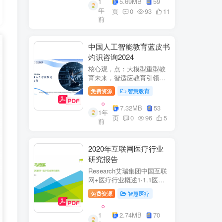
1
5.69MB
59
子欣(中移系统集成有限公司)
年
参编綦兵、谷金辉、温庆
页
0
93
11
前
福、王丹、岳...
中国人工智能教育蓝皮书
灼识咨询2024
核心观，点：大模型重型教
育未来，智适应教育引领
A+教有新纪元灼识咨询
免费资源
智慧教育
China inshts Consultancy帆
观：深剂：洞来：失减：全
7.32MB
53
1年
球故有革新浪湘2学习机妆占
页
0
96
5
前
硬件查头智道，应学习机市
杨新宽首个有道...
2020年互联网医疗行业
研究报告
Research艾瑞集团中国互联
网+医疗行业概述1·1.1医疗
行业困境中国互联网+医疗行
免费资源
智慧医疗
业现状2中国互联网+医疗用
户行为洞察3中国互联网+医
1
2.74MB
70
疗热门赛道分析4中国互联网