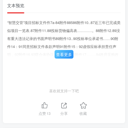
文本预览
“智慧交管”项目招标文件件7a-84附件88586附件10..87近三年已完成类
似项目一览表.87附件11.88投标货物偏高表…………。88附件12.89没
有重大违法记录的书面声明书89附件13..90投标单位承诺书……90附
件14：91同意招标文件条款声明91附件15：92虚假应标承担责任声
查看更多
明，92附件16.93联合体协议（如有)….93附件17.…….94政府采购政
策情况表……….94中小企业声明函（投标人）………95中小徽企业声
明函（制造商）96残疾人福利性单位声明函（投标人）97残疾人福利
性单位声明函（制造商）98关于印发中小企业划型标准规定的通知99
中小企业划型标准规定….99关于促进残疾人就业政府采购政策的通
喜欢就支持一下吧
知……….103附件18..105《甘肃省省级行政事业单位通用办公设各和
办公家具配置标准》.105
点赞
13
分享
收藏