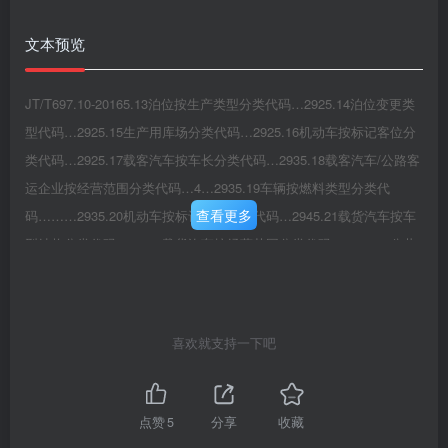
文本预览
JT/T697.10-20165.13泊位按生产类型分类代码…2925.14泊位变更类
型代码…2925.15生产用库场分类代码…2925.16机动车按标记客位分
类代码…2925.17载客汽车按车长分类代码…2935.18载客汽车/公路客
运企业按经营范围分类代码…4…2935.19车辆按燃料类型分类代
查看更多
码………2935.20机动车按标记吨位分类代码…2945.21载货汽车按车
型结构分类代码2945.22载货汽车按经营范围分类代码…2945.23公共
汽电车按车长分类代码…2945.24城市轨道线路类型代码…2955.25标
准船分组代码…2955.26飞机类型代码…2955.27装卸机械分类代
码…。2965.28货物类别代码…2965.29集装箱国际标准箱型代码…
喜欢就支持一下吧
2965.30公路货运企业经营类别代码…2965.3引道路运输相关业务分类
代码……2975.32道路运输从业人员分类代码…2975.33机动车驾驶员
培训业户分类代码…2975.34教练员分类代码…2985.35驾驶培训管理
点赞
5
分享
收藏
人员分类代码…2985.36教学车辆分类代码…2985.37道路危险货物运