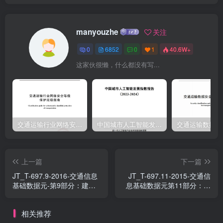
输业户分类代码·…2985.38世界各国和地区代码…2985.39道路运输企
业经营范围代码…2985.40客运站级别代码…2985.41运输距离分类代
manyouzhe
关注
码…2995.42客运班线按行驶区域分类代码…2995.43公路养护工程分
0
6852
0
1
40.6W+
类代码…2995.44机动车维修修理级别代码………………………………
这家伙很懒，什么都没有写...
300
交通运输行业网络安全等级保护定级指南（JTT-904—2023）2023
中国城市人工智能发展指数报告（2023-2024）
上一篇
下一篇
JT_T-697.9-2016-交通信息
JT_T-697.11-2015-交通信
基础数据元-第9部分：建设
息基础数据元第11部分：船
项目信息基础数据元
舶检验信息基础数据元
相关推荐