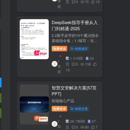
年
+医疗企业案例分析5中国互
页
0
76
15
前
联网+医疗...
DeepSeek指导手册从入
门到精通-2025
2.2新手必学的10个魔法指令
基础指令集：1./续写：当回
答中断时自动继续生成2./简
免费资源
智慧城市
化：将复杂内容转换成大白
话3./示例：要求展示实际案
1.51MB
24
1
例（特别是写代码时）4./步
页
0
138
年
骤：让AI分步骤指导操作流
15
前
程5./检...
智慧交管解决方案[57页
PPT]
前端核心产品
免费资源
智慧交通
1
38.78MB
57
年
页
0
80
7