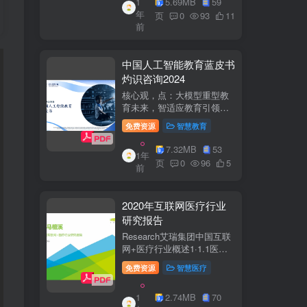
1
5.69MB
59
子欣(中移系统集成有限公司)
年
参编綦兵、谷金辉、温庆
页
0
93
11
前
福、王丹、岳...
中国人工智能教育蓝皮书
灼识咨询2024
核心观，点：大模型重型教
育未来，智适应教育引领
A+教有新纪元灼识咨询
免费资源
智慧教育
China inshts Consultancy帆
观：深剂：洞来：失减：全
7.32MB
53
1年
球故有革新浪湘2学习机妆占
页
0
96
5
前
硬件查头智道，应学习机市
杨新宽首个有道...
2020年互联网医疗行业
研究报告
Research艾瑞集团中国互联
网+医疗行业概述1·1.1医疗
行业困境中国互联网+医疗行
免费资源
智慧医疗
业现状2中国互联网+医疗用
户行为洞察3中国互联网+医
1
2.74MB
70
疗热门赛道分析4中国互联网