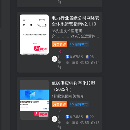
前
电力行业省级公司网络安
全体系运营指南v2.1.10
85先进技术应用研
究…………219安全运营体
系……2291网络安全运
免费资源
智慧城市
营..2292业务安全运
营.......249.3网络与业务安全
1
0.67MB
26
联动.·26
年
页
0
80
14
前
低碳供应链数字化转型
（2022年）
1蚂蚁集团相关简介
免费资源
智慧城市
1
6.74MB
22
年
页
0
85
13
前