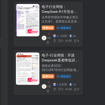
电子行业周报：
DeepSeek-R1升至全球
风格控制类第一，宇树推
证券研究报告州华鑫证券正
出人形机器人首个应用方
文目录1、股票组合及其变
化.51.1、本周重点推荐及推
案
免费资源
智慧城市
荐组...51.2、海外龙头一
览。62、周度行情分析及展
3.10MB
43
1年
望.…82.1、周涨幅排行…
页
0
83
9
前
2.2、行业重点公司估值水平
和盈利预测…1...
电子-行业周报：开源
Deepseek显著降低训练
成本，关注推理与AI终端
国投证券SDIC
进展
SECURITIES行业周报/电于
目内容目录1.本周新闻一
免费资源
智慧城市
览.42.行业数据跟踪.…62.1.
半导体：半导体行业：两大
1.80MB
14
1年
收购事件来袭...62.2.SiC:8家
页
0
86
6
前
碳化硅相关企业完成融
资....72.3.消费电子：三星...