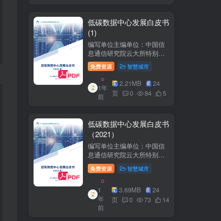
低碳数据中心发展白皮书
(1)
编写单位主编单位：中国信
息通信研究院云大所特别鸣
谢：百度、阿里巴巴、腾
免费资源
智慧城市
讯、中金数据、秦淮数据、
万国数据、河北省凤凰谷零
2.21MB
24
1年
碳发展研究院、绿色和平等
页
0
84
5
前
单位的大力支持。
低碳数据中心发展白皮书
（2021）
编写单位主编单位：中国信
息通信研究院云大所特别鸣
谢：百度、阿里巴巴、腾
免费资源
智慧城市
讯、中金数据、秦准数据、
万国数据、河北省凤凰谷零
1
3.69MB
24
碳发展研究院、绿色和平等
年
单位的大力支持。
页
0
73
14
前