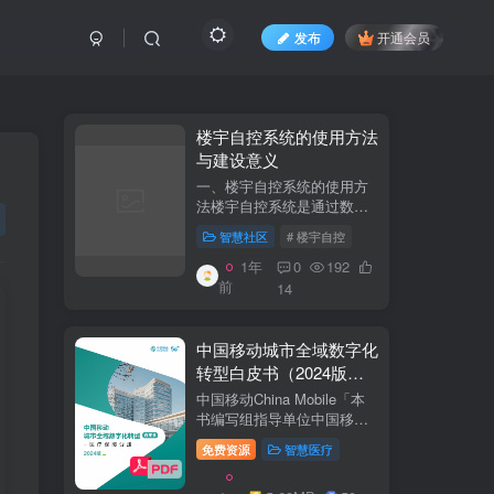
发布
开通会员
​​楼宇自控系统的使用方法
与建设意义​
一、楼宇自控系统的使用方
法​​楼宇自控系统是通过数字
化、自动化技术对建筑内机
智慧社区
# 楼宇自控
电设备（如暖通空调、照
明、电梯、给排水等）进行
1年
0
192
集中监控、管理和优化运行
前
14
的系统。其核心目标是提升
设备运行效...
中国移动城市全域数字化
转型白皮书（2024版）-
医疗保障分册
中国移动China Mobile「本
书编写组指导单位中国移动
集团公司政企事业部编写单
免费资源
智慧医疗
位中移系统集成有限公司主
编李双佶、丁静、杨勇、赵