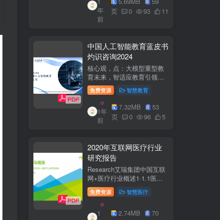
1
5.69MB
59
子欣(中移系统集成有限公司)
年
参编綦兵、谷金辉、温庆
页
0
93
11
前
福、王丹、岳...
中国人工智能教育蓝皮书
灼识咨询2024
核心观，点：大模型重型教
育未来，智适应教育引领
A+教有新纪元灼识咨询
免费资源
智慧教育
China inshts Consultancy帆
观：深剂：洞来：失减：全
7.32MB
53
1年
球故有革新浪湘2学习机妆占
页
0
96
5
前
硬件查头智道，应学习机市
杨新宽首个有道...
2020年互联网医疗行业
研究报告
Research艾瑞集团中国互联
网+医疗行业概述1·1.1医疗
行业困境中国互联网+医疗行
免费资源
智慧医疗
业现状2中国互联网+医疗用
户行为洞察3中国互联网+医
1
2.74MB
70
疗热门赛道分析4中国互联网