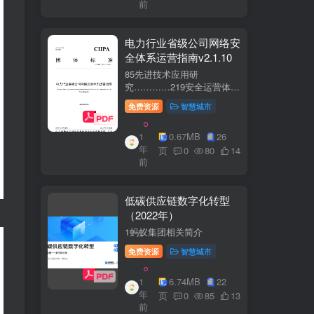
前
电力行业省级公司网络安
全体系运营指南v2.1.10
85先进技术应用研
究…………219安全运营体
系……2291网络安全运
免费资源
智慧城市
营..2292业务安全运
营.......249.3网络与业务安全
1
0.67MB
26
联动.·26
年
页
0
80
14
前
低碳供应链数字化转型
（2022年）
1蚂蚁集团相关简介
免费资源
智慧城市
1
6.74MB
22
年
页
0
85
13
前