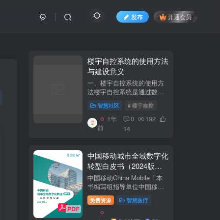
发布
开通会员
​​楼宇自控系统的使用方法
与建设意义​
一、楼宇自控系统的使用方
法​​楼宇自控系统是通过数字
化、自动化技术对建筑内机
智慧社区
# 楼宇自控
电设备（如暖通空调、照
明、电梯、给排水等）进行
1年
0
192
集中监控、管理和优化运行
前
14
的系统。其核心目标是提升
设备运行效...
中国移动城市全域数字化
转型白皮书（2024版）-
医疗保障分册
中国移动China Mobile「本
书编写组指导单位中国移动
集团公司政企事业部编写单
免费资源
智慧医疗
位中移系统集成有限公司主
编李双佶、丁静、杨勇、赵