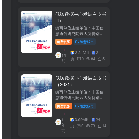
低碳数据中心发展白皮书
(1)
编写单位主编单位：中国信
息通信研究院云大所特别鸣
谢：百度、阿里巴巴、腾
免费资源
智慧城市
讯、中金数据、秦淮数据、
万国数据、河北省凤凰谷零
2.21MB
24
1年
碳发展研究院、绿色和平等
页
0
84
5
前
单位的大力支持。
低碳数据中心发展白皮书
（2021）
编写单位主编单位：中国信
息通信研究院云大所特别鸣
谢：百度、阿里巴巴、腾
免费资源
智慧城市
讯、中金数据、秦准数据、
万国数据、河北省凤凰谷零
1
3.69MB
24
碳发展研究院、绿色和平等
年
单位的大力支持。
页
0
73
14
前