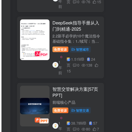
年
+医疗企业案例分析5中国互
页
0
76
15
前
联网+医疗...
DeepSeek指导手册从入
门到精通-2025
2.2新手必学的10个魔法指令
基础指令集：1./续写：当回
答中断时自动继续生成2./简
免费资源
智慧城市
化：将复杂内容转换成大白
话3./示例：要求展示实际案
1.51MB
24
1
例（特别是写代码时）4./步
页
0
138
年
骤：让AI分步骤指导操作流
15
前
程5./检...
智慧交管解决方案[57页
PPT]
前端核心产品
免费资源
智慧交通
1
38.78MB
57
年
页
0
80
7