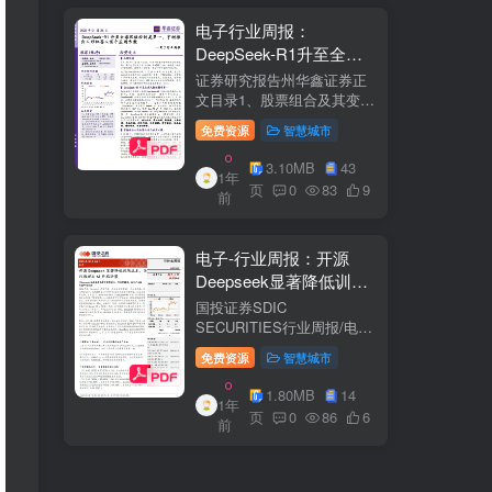
电子行业周报：
DeepSeek-R1升至全球
风格控制类第一，宇树推
证券研究报告州华鑫证券正
出人形机器人首个应用方
文目录1、股票组合及其变
化.51.1、本周重点推荐及推
案
免费资源
智慧城市
荐组...51.2、海外龙头一
览。62、周度行情分析及展
3.10MB
43
1年
望.…82.1、周涨幅排行…
页
0
83
9
前
2.2、行业重点公司估值水平
和盈利预测…1...
电子-行业周报：开源
Deepseek显著降低训练
成本，关注推理与AI终端
国投证券SDIC
进展
SECURITIES行业周报/电于
目内容目录1.本周新闻一
免费资源
智慧城市
览.42.行业数据跟踪.…62.1.
半导体：半导体行业：两大
1.80MB
14
1年
收购事件来袭...62.2.SiC:8家
页
0
86
6
前
碳化硅相关企业完成融
资....72.3.消费电子：三星...