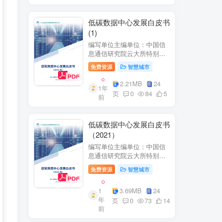
低碳数据中心发展白皮书
(1)
编写单位主编单位：中国信
息通信研究院云大所特别鸣
谢：百度、阿里巴巴、腾
免费资源
智慧城市
讯、中金数据、秦淮数据、
万国数据、河北省凤凰谷零
2.21MB
24
1年
碳发展研究院、绿色和平等
页
0
84
5
前
单位的大力支持。
低碳数据中心发展白皮书
（2021）
编写单位主编单位：中国信
息通信研究院云大所特别鸣
谢：百度、阿里巴巴、腾
免费资源
智慧城市
讯、中金数据、秦准数据、
万国数据、河北省凤凰谷零
1
3.69MB
24
碳发展研究院、绿色和平等
年
单位的大力支持。
页
0
73
14
前