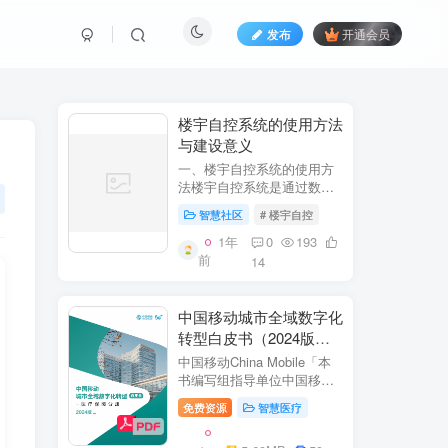
发布
开通会员
​​楼宇自控系统的使用方法
与建设意义​
一、楼宇自控系统的使用方
法​​楼宇自控系统是通过数字
化、自动化技术对建筑内机
智慧社区
# 楼宇自控
电设备（如暖通空调、照
明、电梯、给排水等）进行
1年
0
193
集中监控、管理和优化运行
前
14
的系统。其核心目标是提升
设备运行效...
中国移动城市全域数字化
转型白皮书（2024版）-
医疗保障分册
中国移动China Mobile「本
书编写组指导单位中国移动
集团公司政企事业部编写单
免费资源
智慧医疗
位中移系统集成有限公司主
编李双佶、丁静、杨勇、赵