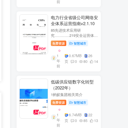
前
电力行业省级公司网络安
全体系运营指南v2.1.10
85先进技术应用研
究…………219安全运营体
系……2291网络安全运
免费资源
智慧城市
营..2292业务安全运
营.......249.3网络与业务安全
1
0.67MB
26
联动.·26
年
页
0
80
14
前
低碳供应链数字化转型
（2022年）
1蚂蚁集团相关简介
免费资源
智慧城市
1
6.74MB
22
年
页
0
85
13
前