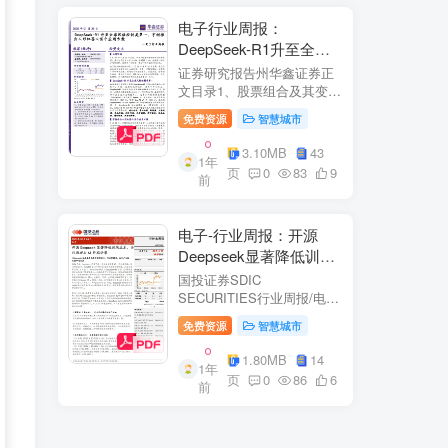
电子行业周报：
DeepSeek-R1升至全球
风格控制类第一，宇树推
证券研究报告州华鑫证券正
出人形机器人首个应用方
文目录1、股票组合及其变
化.51.1、本周重点推荐及推
案
免费资源
智慧城市
荐组...51.2、海外龙头一
览。62、周度行情分析及展
3.10MB
43
1年
望.…82.1、周涨幅排行…
页
0
83
9
前
2.2、行业重点公司估值水平
和盈利预测…1...
电子-行业周报：开源
Deepseek显著降低训练
成本，关注推理与AI终端
国投证券SDIC
进展
SECURITIES行业周报/电于
目内容目录1.本周新闻一
免费资源
智慧城市
览.42.行业数据跟踪.…62.1.
半导体：半导体行业：两大
1.80MB
14
1年
收购事件来袭...62.2.SiC:8家
页
0
86
6
前
碳化硅相关企业完成融
资....72.3.消费电子：三星...