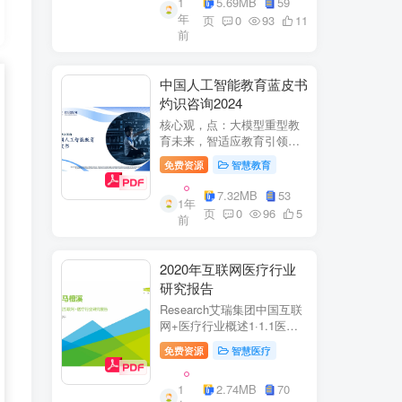
1
5.69MB
59
子欣(中移系统集成有限公司)
年
参编綦兵、谷金辉、温庆
页
0
93
11
前
福、王丹、岳...
中国人工智能教育蓝皮书
灼识咨询2024
核心观，点：大模型重型教
育未来，智适应教育引领
A+教有新纪元灼识咨询
免费资源
智慧教育
China inshts Consultancy帆
观：深剂：洞来：失减：全
7.32MB
53
1年
球故有革新浪湘2学习机妆占
页
0
96
5
前
硬件查头智道，应学习机市
杨新宽首个有道...
2020年互联网医疗行业
研究报告
Research艾瑞集团中国互联
网+医疗行业概述1·1.1医疗
行业困境中国互联网+医疗行
免费资源
智慧医疗
业现状2中国互联网+医疗用
户行为洞察3中国互联网+医
1
2.74MB
70
疗热门赛道分析4中国互联网