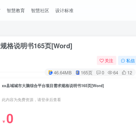
市
智慧教育
智慧社区
设计标准
说明书165页[Word]
关注
私信
46.64MB
165页
0
64
12
xx县域城市大脑综合平台项目需求规格说明书165页[Word]
此内容为免费资源，请登录后查看
0
￥