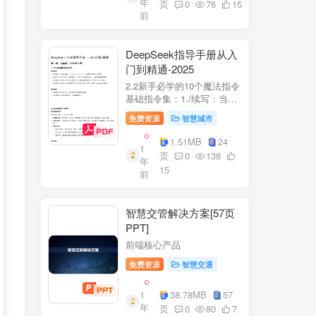
年
+医疗企业案例分析5中国互
页
0
76
15
前
联网+医疗...
DeepSeek指导手册从入
门到精通-2025
2.2新手必学的10个魔法指令
基础指令集：1./续写：当回
答中断时自动继续生成2./简
免费资源
智慧城市
化：将复杂内容转换成大白
话3./示例：要求展示实际案
1.51MB
24
1
例（特别是写代码时）4./步
页
0
138
年
骤：让AI分步骤指导操作流
15
前
程5./检...
智慧交管解决方案[57页
PPT]
前端核心产品
免费资源
智慧交通
1
38.78MB
57
年
页
0
80
7