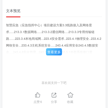
文本预览
智慧应急（应急指挥中心）项目建设方案3.3线路接入及网络需
求.....213.3.1数据网络.....213.3.2通信网络....213.3.3专用传输链
路......223.3.4本地局域网...223.4安全需求..223.4.1物理安全..233.4.2
网络安全...233.4.3主机系统安全.....243.4.4应用安全243.4.5数据安
查看更多
全....243.4.6安全管理...243.5其他需求.253.5.1外部系统接口需
求........253.5.2与其它系统的关系25第4章总体设计方案.·.274.1设计
原则......…274.2设计思路..274.3设计依据.....284.4总体目标..284.5建
设任务..294.6总体架构设计.304.7系统组成.31第5章指挥场所建
设...·355.1应急指挥场所概述.355.2布局设计.355.3各区域布局.…
喜欢就支持一下吧
355.3.1应急指挥大厅.…36ii
点赞
6
分享
收藏