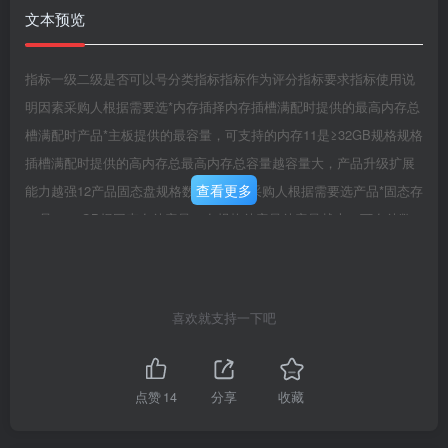
文本预览
指标一级二级是否可以号分类指标指标作为评分指标要求指标使用说
明因素采购人根据需要选*内存插择内存插槽满配时提供的最高内存总
槽满配时产品*主板提供的最容量，可支持的内存11是≥32GB规格规格
插槽满配时提供的高内存总最高内存总容量越容量大，产品升级扩展
查看更多
能力越强12产品固态盘规格数量否≥1个采购人根据需要选产品*固态存
13是≥240GB择因态存储容量，存规格储容量储容量越大，可存储数
据越多产品*机械硬14规格≥1个盘数量香产品*机械硬采购人根据需要
选15规格盘总容量是≥1TB择机械硬盘总容量，容量越大采购人根据需
要选*机械硬16产品规格盘转速是≥7200rpm择机械硬盘转速，机械硬
喜欢就支持一下吧
盘转速越高性能越好采购人根据需要选择机械硬盘接口协产品机械硬
盘支持SATA3.0及以上或SAS3.0及以上17规格*存储接口协议否接口
议，支持接口版本和种类越多，可匹配的设备硬盘类型越多产品规格
点赞
14
分享
收藏
18机械硬盘规格形态否2.5英寸或3.5英寸等采购人根据需要选择固态
存储接口协19产品固态存储UFS/SATA/PCIe/NMe/M2等类型接口规格