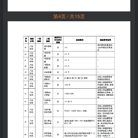
第4页 / 共15页