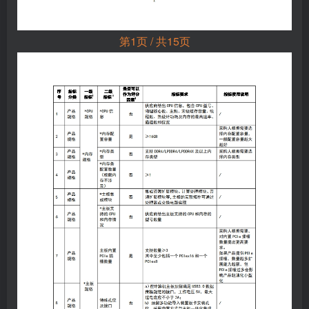
第1页 / 共15页