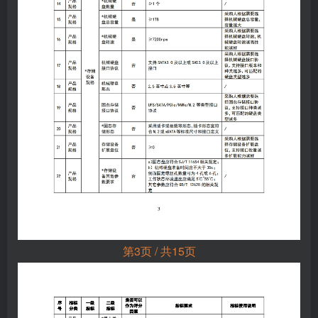
第3页 / 共15页