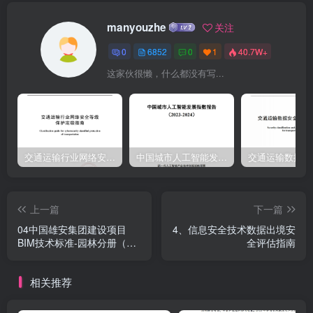
接口协议台协议议，支持接口种类越多，可匹配的硬盘类型越多产品*
manyouzhe
关注
固态存采用插卡或板载等形态，插卡形态宜符20规格储形态否合M.2
0
6852
0
1
40.7W+
或mSATA等标准尺寸和接口定义采购人根据需要选3产品存储设备择
这家伙很懒，什么都没有写...
存储设备扩展盘规格扩展盘位否≥0位，支持接口数量越多扩展能力越
好a)固态盘应符合SJ/T11654相关规定：*存储设b)机械硬盘准备时间
应不大于30s;22产品规格备其他参否侧面因定螺丝孔数量可为4孔或6
孔；数要求工作状态环境温度应满足5C55℃；其它参数应符合
GB/T12628的相关规3
交通运输行业网络安全等级保护定级指南（JTT-904—2023）2023
中国城市人工智能发展指数报告（2023-2024）
上一篇
下一篇
04中国雄安集团建设项目
4、信息安全技术数据出境安
BIM技术标准-园林分册（四
全评估指南
分册）
相关推荐