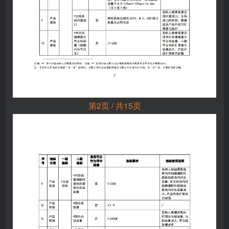
第2页 / 共15页