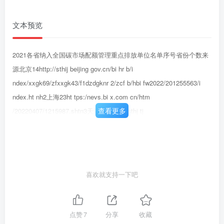
文本预览
2021各省纳入全国碳市场配额管理重点排放单位名单序号省份个数来
源北京14http://sthij beijing gov.cn/bi hr b/i
ndex/xxgk69/zfxxgk43/f1dzdgknr 2/zcf b/hbi fw2022/201255563/i
ndex.ht nh2上海23ht tps:/nevs.bi x.com cn/htm
查看更多
/20220407/1215987.shtn3天津22https://sthj tj
gov.cn/ZWGK4828/70N6738/sthijw /202204/t202204215863880htM
重庆23ht tp://ww tanpai fang.comkongpai gi ye/2022/081289355.ht
mh河北92ht tp://hbepb hebei gov.cn/hbhi t/zwgk/f dzdgknr /zdl
yxxgk/ydghbb/t anshi chang/101640334854197.ht m山西
喜欢就支持一下吧
108https://sthit.shanxi
gov.cn/gggs/gsl/202203/t20220322_5527608.sht n辽宁66http://sthj
In.gov.cn/hj gl/dgwr fz/kgzl 152121/202112/t202112024384284htnh8
点赞
7
分享
收藏
吉林http://sthj tjL gov.cn/xxfb/tzgg/202107/t20210727 815399548.ht