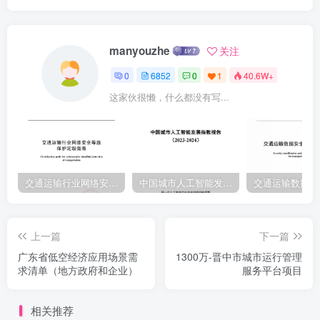
m9黑龙江0尚未公布10http://sthj t jiangsu.gov.cn/art/2022/4/25/art
83544_10426江苏216620.ht mhhttp://sthjt.zj.gov.cn/art/2022/3/31/art
manyouzhe
关注
1229589248 5893111浙江153365.ht m12安徽
0
6852
0
1
40.6W+
75https://sthit.ab.gov.cn/hbzx/tzgg/120905411.ht m13福建40ht
这家伙很懒，什么都没有写...
tp://sthit.fuj i an.gov.cn/zvgk/sthj ywstdt
/202203/t202203305869945.htm14江西ht tp://sthit.ji angxi
gov.cn/art/2022/3/22/art 42208 389474334.ht nh15山东327ht tp://st
hj
shandong.gov.cn/ydghbhc/gzxx17610/202203/t202203223881453.hth16
交通运输行业网络安全等级保护定级指南（JTT-904—2023）2023
中国城市人工智能发展指数报告（2023-2024）
河南116ht t ps://st hj t.henan.gov.cn/2021/09-01/2304120.ht mh52ht
tp://sthi t.hubei gov.cn/fbi d/xxgkm/gysyi s/sthi/ydghh/217湖北
上一篇
下一篇
02203/t202203314063054.sht m湖南33http://sthit.hunan.gov.cn/sthj
广东省低空经济应用场景需
1300万-晋中市城市运行管理
t/xxgk/tzgg/gg/202203/t2022033122726994.htM
求清单（地方政府和企业）
服务平台项目
相关推荐