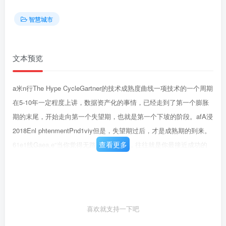
智慧城市
文本预览
a米n行The Hype CycleGartner的技术成熟度曲线一项技术的一个周期
在5-10年一定程度上讲，数据资产化的事情，已经走到了第一个膨胀
期的末尾，开始走向第一个失望期，也就是第一个下坡的阶段。afA浸
2018Enl phtenmentPnd1viy但是，失望期过后，才是成熟期的到来。
查看更多
61e1线Gaea,e“当你觉得无路可走的时候，往往就是你最接近成功的
时候。”一欧内斯特海明威(mstHemingway
喜欢就支持一下吧