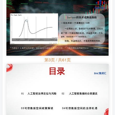
第3页 / 共61页