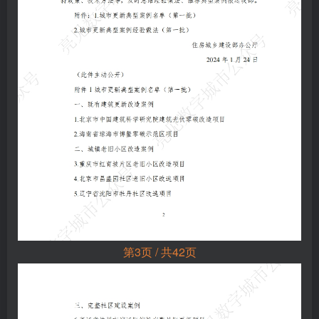
第3页 / 共42页