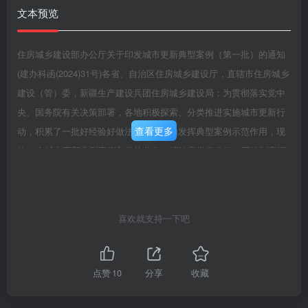
文本预览
住房城乡建设部办公厅关于印发城市更新典型案例（第一批）的通知
(建办科函(2024)31号)各省、自治区住房城乡建设厅，直辖市住房城乡
建设（管）委，新疆生产建设兵团住房城乡建设局：为贯彻落实党中
央、国务院有关决策部署，各地积极探索、分类推进实施城市更新行
查看更多
动，积累了一批好经验好做法好案例。为发挥典型案例示范作用，现
将28个城市更新典型案例印发给你们，请认真学习借鉴，因地制宜探
索完善城市更新项目组织机制、实施模式、支持政策、技术方法等，
及时总结经验做法、推荐典型案例报送我部。附件：1城市更新典型案
例名单（第一批）2.城市更新典型案例经验做法（第一批）住房城乡
喜欢就支持一下吧
建设部办公厅2024年1月24日(此件主动公开)附件1城市更新典型案例
名单（第一批）一、既有建筑更新改造案例1.北京市中国建筑科学研
究院建筑光伏零碳改造项目2.海南省琼海市博鳌零碳示范区项目二、
点赞
10
分享
收藏
城镇老旧小区改造案例3.重庆市红育坡片区老旧小区改造项目4.北京
市昌盛园社区老旧小区改造项目5,辽宁省沈阳市牡丹社区改造项目城2