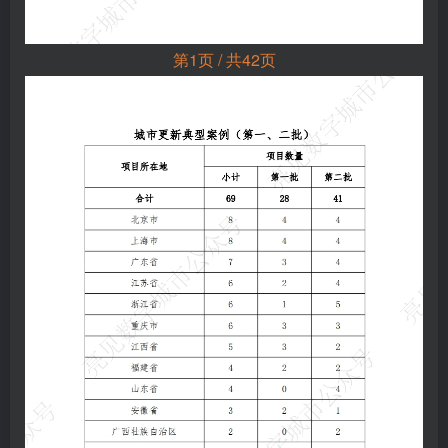
第1页 / 共42页