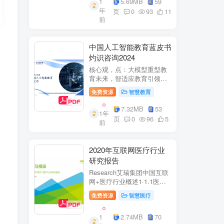
1
5.69MB
59
子欣(中移系统集成有限公司)
年
参编綦兵、谷金辉、温庆
页
0
93
11
前
福、王丹、岳...
中国人工智能教育蓝皮书
灼识咨询2024
核心观，点：大模型重型教
育未来，智适应教育引领
A+教有新纪元灼识咨询
免费资源
智慧教育
China inshts Consultancy帆
观：深剂：洞来：失减：全
7.32MB
53
1年
球故有革新浪湘2学习机妆占
页
0
96
5
前
硬件查头智道，应学习机市
杨新宽首个有道...
2020年互联网医疗行业
研究报告
Research艾瑞集团中国互联
网+医疗行业概述1·1.1医疗
行业困境中国互联网+医疗行
免费资源
智慧医疗
业现状2中国互联网+医疗用
户行为洞察3中国互联网+医
1
2.74MB
70
疗热门赛道分析4中国互联网