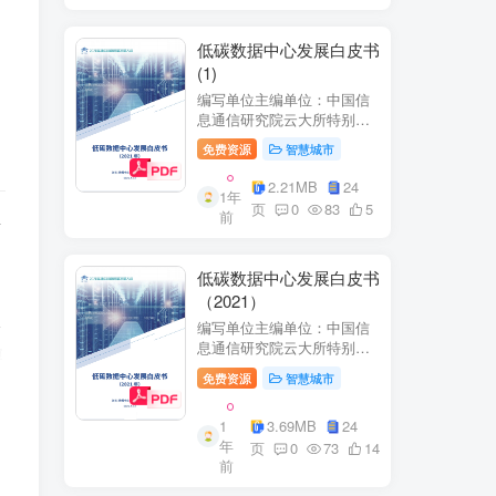
低碳数据中心发展白皮书
(1)
编写单位主编单位：中国信
息通信研究院云大所特别鸣
谢：百度、阿里巴巴、腾
免费资源
智慧城市
讯、中金数据、秦淮数据、
万国数据、河北省凤凰谷零
2.21MB
24
1年
碳发展研究院、绿色和平等
页
0
83
5
前
单位的大力支持。
西
低碳数据中心发展白皮书
，
（2021）
水
编写单位主编单位：中国信
息通信研究院云大所特别鸣
道
谢：百度、阿里巴巴、腾
免费资源
智慧城市
生
讯、中金数据、秦准数据、
万国数据、河北省凤凰谷零
1
3.69MB
24
碳发展研究院、绿色和平等
年
任
单位的大力支持。
页
0
73
14
前