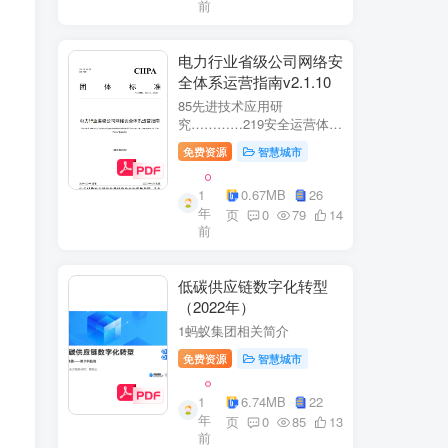
前
电力行业省级公司网络安
全体系运营指南v2.1.10
85先进技术应用研
究…………219安全运营体
系……2291网络安全运
免费资源
智慧城市
营..2292业务安全运
营.......249.3网络与业务安全
1
0.67MB
26
联动.·26
年
页
0
79
14
前
低碳供应链数字化转型
（2022年）
1蚂蚁集团相关简介
免费资源
智慧城市
1
6.74MB
22
年
页
0
85
13
前