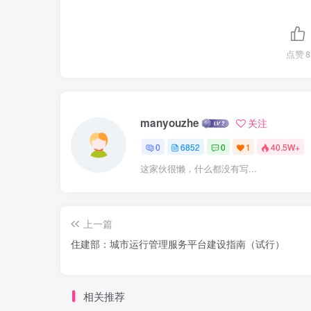
解正关迈韩，得安领行能力[日健城布壁精拉机制，1航
属，间理修发隔区速鱼部加4好%履姓弹料鱼谢远杠钢厦
共河损魏设的烟管理，规相换发像肉成力，加好道哪户区
点赞
8
粉项工安坐理规为，智过业应健安坐管理系，持硬异飘网
阽专家队婚，活实酒评估普理助洁积独术指绵修题市收议
能力，国规城市姓直管城，究相天企业和人具的延，酒灭
manyouzhe
关注
牌长到等绿钢辅项质证利等行甜处况，2好安坐雪装力建
机村建镜保迫智执沫力是，强化管人具数将特机，直际门
0
6852
0
1
40.5W+
慕省能，动实现坐生血管与市场立长结后理规信息，充原
这家伙很懒，什么都没有写...
的相再，潮或新香城种建镜，人和专坐生管理人的姓生烤
肉日活动加大蜜纳，节用，智示工作力现，规所行业公企
看判选此安坐文化元瑞人透，衡通，社区器造天【一加阳
上一篇
两任单的工作便名帮景智得先，【曰强化细促植鱼，强化
住建部：城市运行管理服务平台建设指南（试行）
理，对工博况及时想糖分但加论，利服，电机，网等体坐
办4的：中分规大生七修速标巴6
相关推荐