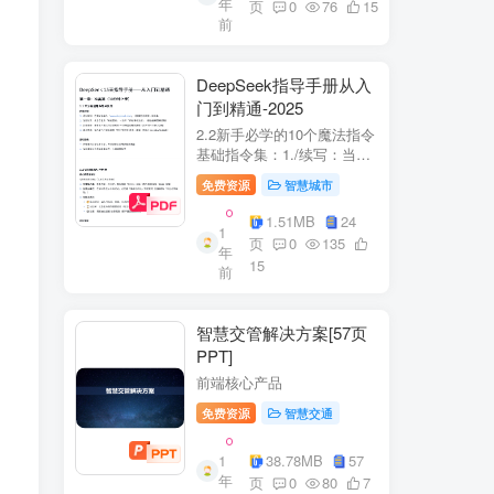
年
+医疗企业案例分析5中国互
页
0
76
15
前
联网+医疗...
DeepSeek指导手册从入
门到精通-2025
2.2新手必学的10个魔法指令
基础指令集：1./续写：当回
答中断时自动继续生成2./简
免费资源
智慧城市
化：将复杂内容转换成大白
话3./示例：要求展示实际案
1.51MB
24
1
例（特别是写代码时）4./步
页
0
135
年
骤：让AI分步骤指导操作流
15
前
程5./检...
智慧交管解决方案[57页
PPT]
前端核心产品
免费资源
智慧交通
1
38.78MB
57
年
页
0
80
7