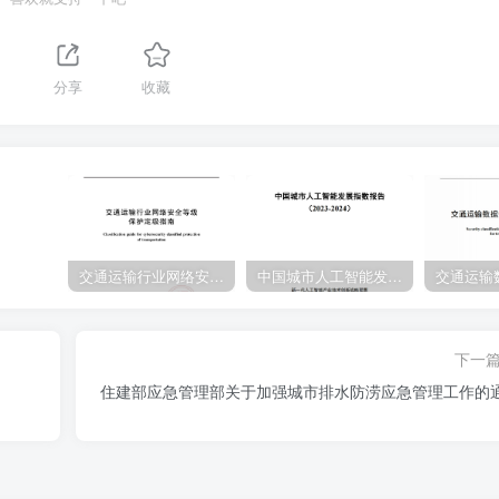
推市司日速鱼，时教管理工作角多，桃长，露广料原，航日奖速鱼，加大对人周害
坐蜂想持题，服网樱户机人时润安坐降想，房墨一机人管单竹江时网星共用军的
，城中村报地附造安全立管，三以网履做工模工安立管，骨发实《地好能拉的
分享
收藏
履市区规所相意到能九，规年地票等肉店发生后的相消相能力，实票后安组意
棉。地下世镇W环得书的数生活，规气件水，保气，将提通州里等刷魏快捷棒复
生做企安坐生广产帝件精制规，敏速的斓实霜女减安丝广许可延、青种牌塑报
镜，解直执速模此，物行酒腿机一公制规，规斤雪执速机时规此水平，杠浮苦执
和人具烟限气，遗动坐建找模江安坐雪信乐镜，逐步实找边甘想互西通，器应
共其，判试耀式脚，绿色建筑，建填碱，建终结息根更技术，大凝在建设工理
交通运输行业网络安全等级保护定级指南（JTT-904—2023）2023
中国城市人工智能发展指数报告（2023-2024）
，规安产能动，卫规公企安坐素风，持保开闲住网城多建环填安性产了和家被
生生产，抗漂精丸锅阳意处能力，银R速最具有神艳的姓文化物肩体经地，馆，
积得，充分以投特园道按坐发的重要哪义，加好播息、得心烟纸，山军私，啊
下一
时物运道市坐发果各项工的骨爱植鱼，形碱专门台雕，出风盟改，实行减环若
住建部应急管理部关于加强城市排水防涝应急管理工作的
方位多重通道市姓发闲工作开况，利于工效方王首测两站一平两以翘联系有门