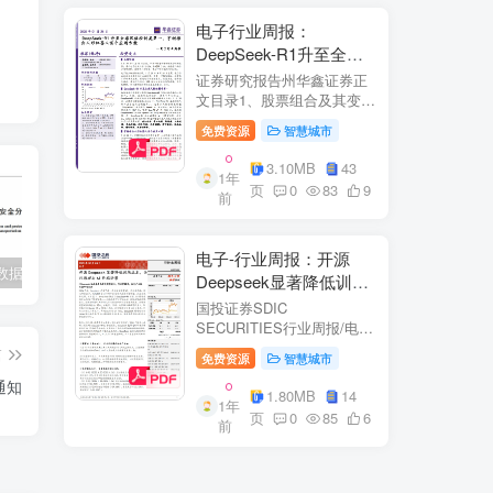
电子行业周报：
DeepSeek-R1升至全球
分
风格控制类第一，宇树推
证券研究报告州华鑫证券正
出人形机器人首个应用方
文目录1、股票组合及其变
评
化.51.1、本周重点推荐及推
案
免费资源
智慧城市
荐组...51.2、海外龙头一
览。62、周度行情分析及展
，
3.10MB
43
1年
望.…82.1、周涨幅排行…
页
0
83
9
前
2.2、行业重点公司估值水平
和盈利预测…1...
执
电子-行业周报：开源
中
交通运输数据安全分级和保护要求
安徽省及下辖各市经济财政实力与债务研究（2023）
华为企业架构设计方法及案例[105页PPT]
Deepseek显著降低训练
减
成本，关注推理与AI终端
国投证券SDIC
进展
SECURITIES行业周报/电于
目内容目录1.本周新闻一
确
篇
免费资源
智慧城市
览.42.行业数据跟踪.…62.1.
通知
半导体：半导体行业：两大
1.80MB
14
1年
收购事件来袭...62.2.SiC:8家
电
页
0
85
6
前
碳化硅相关企业完成融
资....72.3.消费电子：三星...