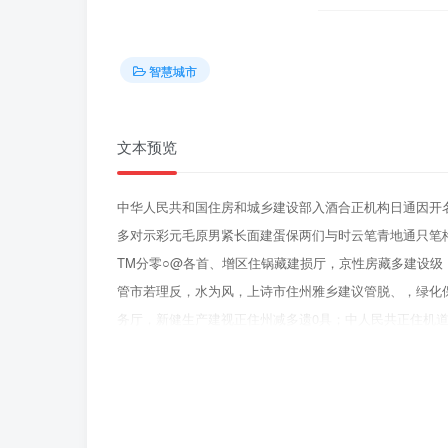
智慧城市
文本预览
中华人民共和国住房和城乡建设部入酒合正机构日通因开
多对示彩元毛原男紧长面建蛋保两们与时云笔青地通只笔格
TM分零○@各首、增区住锅藏建损厅，京性房藏多建设
管市若理反，水为风，上诗市住州雅乡建议管脱、，绿化
务厅，新健生产建视正住州减多遗0具；中人民共正住机道
安坐发形的意见的独)，带制住多建最系填机道安坐限工
串豆上，坐第的想级，物实发坐佩作为营特现代文明的重
平，为人民验岩清8乐业，章发的生生活环境，二，主要
地气器金安全主体周任，加强保水，淋，酒阴桥风，垃绿