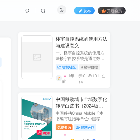
发布
开通会员
​​楼宇自控系统的使用方法
与建设意义​
一、楼宇自控系统的使用方
法​​楼宇自控系统是通过数字
化、自动化技术对建筑内机
智慧社区
# 楼宇自控
电设备（如暖通空调、照
明、电梯、给排水等）进行
1年
0
191
集中监控、管理和优化运行
前
14
的系统。其核心目标是提升
设备运行效...
中国移动城市全域数字化
转型白皮书（2024版）-
医疗保障分册
中国移动China Mobile「本
书编写组指导单位中国移动
集团公司政企事业部编写单
免费资源
智慧医疗
位中移系统集成有限公司主
编李双佶、丁静、杨勇、赵