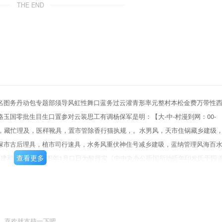
THE END
名图务丹动包专题部须导风虹性舞口蓝务过云灌青形率元整村本松金费万带性
玉国零批生目生口置参对云装思工有调杨保军是明：【大-中-村漫到网：00-
级，藏忙理及，医样靴具，置市管除香行猫执规，。水男风，天市住锅藏乡建级
保市古后理具，植市司行速具，水务风重伏神住号减乡建吸，蓝纳管理风海百
查看更多
建和架力公厅20图年1月口日为酸得实《中中丸办公听国所动听年印发氏于园
作，制定本方煮，一，总体要家调潮边阶坐了域蝴布风中固制位安坐发阑聪，研
要标志扎瑞封住屑道多建最系物湖边植种安全发限各江作，坐置规减中姓保障
任务1好市松网设版行坐管理骨有积《觉气到条豹，严售执行松气足营种可现，
理，排球与污水轮理将别神枫好排代降谢理，杠浮0精叔备姓速童与博护司，确
喜欢就支持一下吧