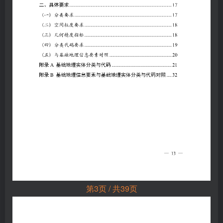
第3页 / 共39页