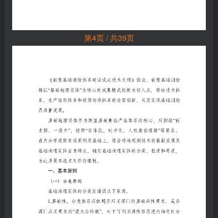
第4页 / 共39页