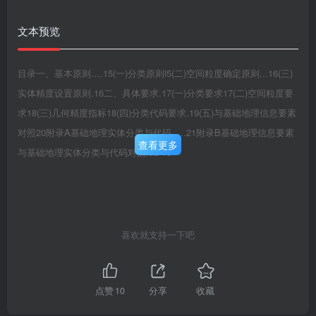
文本预览
目录一、基本原则….15(一)分类原则l5(二)空间粒度确定原则...16(三)
实体精度设置原则.16二、具体要求.17(一)分类要求17(二)空间粒度要
求18(三)几何精度指标18(四)分类代码要求.19(五)与基础地理信息要素
对照20附录A基础地理实体分类与代码.….21附录B基础地理信息要素
查看更多
与基础地理实体分类与代码对照.32-13
喜欢就支持一下吧
点赞
10
分享
收藏