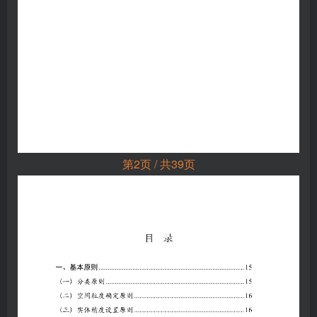
第2页 / 共39页