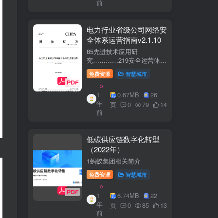
前
电力行业省级公司网络安
全体系运营指南v2.1.10
85先进技术应用研
究…………219安全运营体
系……2291网络安全运
免费资源
智慧城市
营..2292业务安全运
营.......249.3网络与业务安全
1
0.67MB
26
联动.·26
年
页
0
79
14
前
低碳供应链数字化转型
（2022年）
1蚂蚁集团相关简介
免费资源
智慧城市
1
6.74MB
22
年
页
0
85
13
前