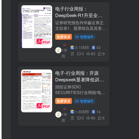
电子行业周报：
DeepSeek-R1升至全球
风格控制类第一，宇树推
证券研究报告州华鑫证券正
出人形机器人首个应用方
文目录1、股票组合及其变
化.51.1、本周重点推荐及推
案
免费资源
智慧城市
荐组...51.2、海外龙头一
览。62、周度行情分析及展
3.10MB
43
1年
望.…82.1、周涨幅排行…
页
0
83
9
前
2.2、行业重点公司估值水平
和盈利预测…1...
电子-行业周报：开源
Deepseek显著降低训练
成本，关注推理与AI终端
国投证券SDIC
进展
SECURITIES行业周报/电于
目内容目录1.本周新闻一
免费资源
智慧城市
览.42.行业数据跟踪.…62.1.
半导体：半导体行业：两大
1.80MB
14
1年
收购事件来袭...62.2.SiC:8家
页
0
86
6
前
碳化硅相关企业完成融
资....72.3.消费电子：三星...