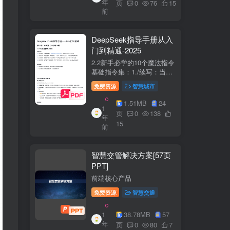
年
+医疗企业案例分析5中国互
页
0
76
15
前
联网+医疗...
DeepSeek指导手册从入
门到精通-2025
2.2新手必学的10个魔法指令
基础指令集：1./续写：当回
答中断时自动继续生成2./简
免费资源
智慧城市
化：将复杂内容转换成大白
话3./示例：要求展示实际案
1.51MB
24
1
例（特别是写代码时）4./步
页
0
138
年
骤：让AI分步骤指导操作流
15
前
程5./检...
智慧交管解决方案[57页
PPT]
前端核心产品
免费资源
智慧交通
1
38.78MB
57
年
页
0
80
7