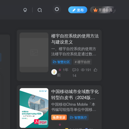
发布
开通会员
​​楼宇自控系统的使用方法
与建设意义​
一、楼宇自控系统的使用方
法​​楼宇自控系统是通过数字
化、自动化技术对建筑内机
智慧社区
# 楼宇自控
电设备（如暖通空调、照
明、电梯、给排水等）进行
1年
0
191
集中监控、管理和优化运行
前
14
的系统。其核心目标是提升
设备运行效...
中国移动城市全域数字化
转型白皮书（2024版）-
医疗保障分册
中国移动China Mobile「本
书编写组指导单位中国移动
集团公司政企事业部编写单
免费资源
智慧医疗
位中移系统集成有限公司主
编李双佶、丁静、杨勇、赵