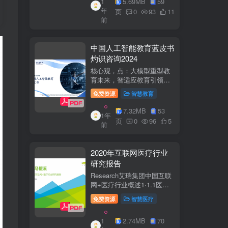
1
5.69MB
59
子欣(中移系统集成有限公司)
年
参编綦兵、谷金辉、温庆
页
0
93
11
前
福、王丹、岳...
中国人工智能教育蓝皮书
灼识咨询2024
核心观，点：大模型重型教
育未来，智适应教育引领
A+教有新纪元灼识咨询
免费资源
智慧教育
China inshts Consultancy帆
观：深剂：洞来：失减：全
7.32MB
53
1年
球故有革新浪湘2学习机妆占
页
0
96
5
前
硬件查头智道，应学习机市
杨新宽首个有道...
2020年互联网医疗行业
研究报告
Research艾瑞集团中国互联
网+医疗行业概述1·1.1医疗
行业困境中国互联网+医疗行
免费资源
智慧医疗
业现状2中国互联网+医疗用
户行为洞察3中国互联网+医
1
2.74MB
70
疗热门赛道分析4中国互联网