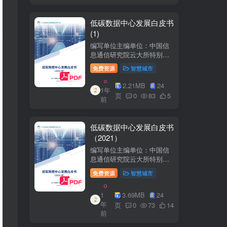
低碳数据中心发展白皮书
(1)
编写单位主编单位：中国信
息通信研究院云大所特别鸣
谢：百度、阿里巴巴、腾
免费资源
智慧城市
讯、中金数据、秦淮数据、
万国数据、河北省凤凰谷零
2.21MB
24
1年
碳发展研究院、绿色和平等
页
0
83
5
前
单位的大力支持。
低碳数据中心发展白皮书
（2021）
编写单位主编单位：中国信
息通信研究院云大所特别鸣
谢：百度、阿里巴巴、腾
免费资源
智慧城市
讯、中金数据、秦准数据、
万国数据、河北省凤凰谷零
1
3.69MB
24
碳发展研究院、绿色和平等
年
单位的大力支持。
页
0
73
14
前