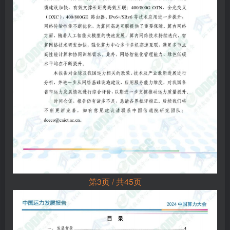
第3页 / 共45页