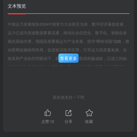
文本预览
中国运力发展报告2024中国算力大会前言当前，数字经济蓬勃发展，
运力已成为加速数据要素流通，推动社会信息化、数字化、智能化发
展的基础支撑。我国高度重视运力产业发展，坚持“网络强国”战略，推
动算网设施协同布局，促进前沿技术应用，引导运力高质量发展。在
查看更多
政策和产业的共同驱动下，我国运力发展取得积极成效，已进入到由
规模增长向品质提升的全新阶段。用户入算方面，双千兆建设不断加
快，实现从热点地区到偏远地区的广泛覆盖，三大运营商积极推动
OTN、OSU、SPN、P广域无损等技术应用，根据不同业务类型提供
确定性连接保障，实现高效灵活入算，提升用户入网体验。算间网络
喜欢就支持一下吧
方面，“东数西算”枢纽节点间干线光缆建设加快，有效支撑长距离高效
互联；400/800GOTN、全光交叉(OXC)、400/800GE路由器、
IPv6+/SRv6等技术应用进一步提升，网络传输性能不断优化，为算间
点赞
12
分享
收藏
高速互联提供了重要保障。算内网络方面，随着人工智能大模型的快
速发展，算内网络技术持续迭代，智算网络技术研发加快，强化算力