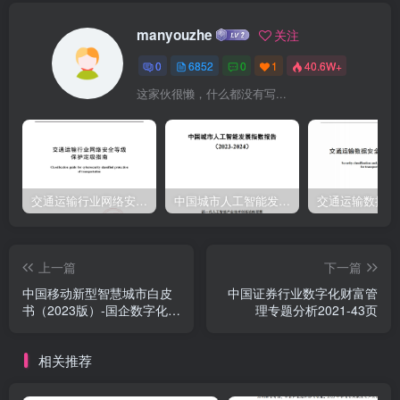
中心多卡多机高速互联，满足多节点高性能计算和协同训练需求。此
manyouzhe
关注
外，网络智能化管理能力、绿色低碳水平均在不断提升。本报告对全
0
6852
0
1
40.6W+
球及我国运力相关的政策、技术及产业最新进展进行分析，并进一步
这家伙很懒，什么都没有写...
从网络基础设施建设、应用服务能力维度，对我国各省市运力发展情
况进行综合评价，以期进一步支撑推动运力质量提升。时间仓促，报
告仍有诸多不足，恳请各界批评指正。后续我们将不断更新完善，如
有意见建议请联系中国信通院研究团队：dceco@caict.ac.cn。
交通运输行业网络安全等级保护定级指南（JTT-904—2023）2023
中国城市人工智能发展指数报告（2023-2024）
上一篇
下一篇
中国移动新型智慧城市白皮
中国证券行业数字化财富管
书（2023版）-国企数字化转
理专题分析2021-43页
型分册
相关推荐