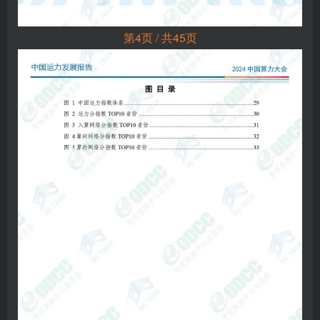
第4页 / 共45页