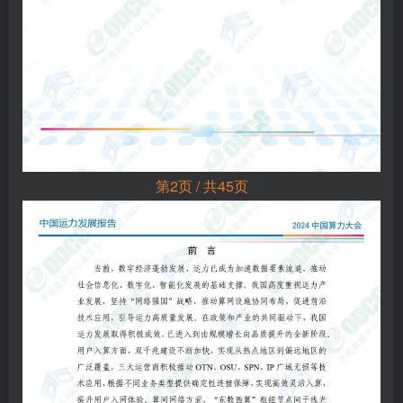
第2页 / 共45页