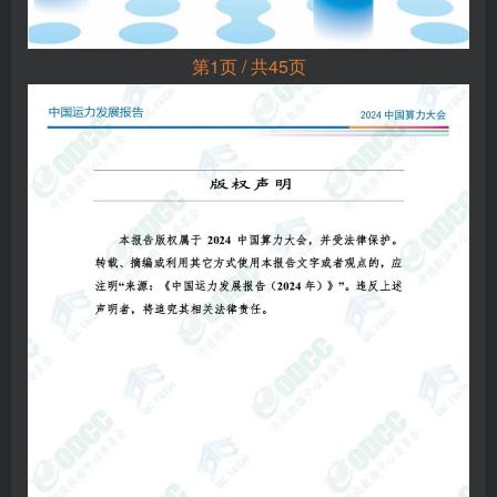
第1页 / 共45页