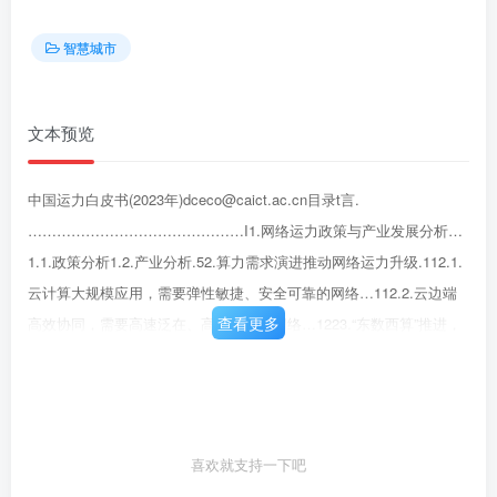
智慧城市
文本预览
中国运力白皮书(2023年)dceco@caict.ac.cn目录t言.
………………………………………I1.网络运力政策与产业发展分析…
1.1.政策分析1.2.产业分析.52.算力需求演进推动网络运力升级.112.1.
云计算大规模应用，需要弹性敏捷、安全可靠的网络…112.2.云边端
查看更多
高效协同，需要高速泛在、高确定性的网络…1223.“东数西算”推进，
需要安全可靠、智能融合的网络.122.4.大规模A计算兴起，需要高速
无损、高利用率的网络.143.网络运力热点技术术..，，，，73.1.用户
入算.173.2.算力设施间网络.253.3.算力设施内网络313.4.通用技
术….374.我国运力发展展望与建议.414.1.网络运力发展展望.414.2.网
喜欢就支持一下吧
络运力发展建议.42