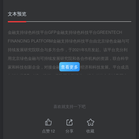
文本预览
金融支持绿色科技平台GFP金融支持绿色科技平台GREENTECH
FINANCING PLATFORM金融支持绿色科技平台由北京绿色金融与可
持续发展研究院联合与多方合作，于2021年5月发起。该平台充分利
用北京绿色金融与可持续发展研究院和各合作机构的资源，联合科学
查看更多
家和科技创新企业，对接金融资源，支持经济和科技发展。平台成员
包括各类PE、VC、银行、保险等金融机构，绿色科技企业以及国内
外提供绿色技术的研发机构和科学家、工程师。平台的联合发起机构
包括北京绿色金融与可持续发展研究院、中国金融学会绿色金融专业
委员会、北京绿色金融协会、北京基金业协会、中国侨联特聘专家委
喜欢就支持一下吧
员会金融专委会、上海国际股权基金业协会、中关村创蓝清洁空气产
业联盟、中国循环经济协会、绿色技术银行、中关村储能产业技术联
盟、浙江之江创投研究院、现代能源环境服务业联盟(EESA)、香港私
点赞
12
分享
收藏
募基金财务人员协会。平台秘书处设在北京绿色金融与可持续发展研