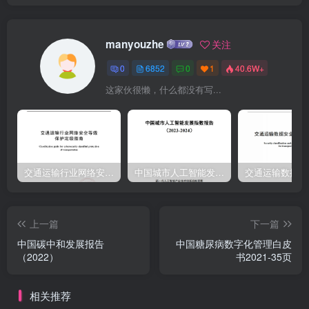
究院和碳信托(Carbon Trust)共同建设的绿色科技研究与投资促进中
心。北京绿色金融与可持续发展研究院北京绿色金融与可持续发展研
manyouzhe
关注
究院INSTITUTE OF FINANCE AND SUSTAINABILITY北京绿色金融
0
6852
0
1
40.6W+
与可持续研究院（下称北京绿金院）为中国和全球绿色金融与可持续
这家伙很懒，什么都没有写...
发展提供政策、市场、产品研究以及国际合作平台，致力于在绿色金
融、自然资本融资、低碳发展和能源转型等领域成为有全球影响力的
非营利性智库。北京绿金院由马骏博士发起成立，马骏博士现任中国
金融学会绿色金融专业委员会（绿金委）主任、北京绿色金融与可持
续发展研究院院长、G20可持续金融工作组联席主席、“一带一路”绿色
交通运输行业网络安全等级保护定级指南（JTT-904—2023）2023
中国城市人工智能发展指数报告（2023-2024）
投资原则(GP)指导委员会共同主席。碳信托(Carbon
Trust)CARBONTRUST碳信托是一家专注于碳中和领域的咨询公司，
上一篇
下一篇
我们以全球减碳为使命，为我们的客户与合作伙伴带来应对气候变化
中国碳中和发展报告
中国糖尿病数字化管理白皮
最前沿的经验和知识。碳信托在碳中和领域拥有超过20年的行业经
（2022）
书2021-35页
验，致力于为全球众多企业、政府及组织提供专业的低碳服务。中关
村创蓝清洁空气产业联盟中关村创蓝清洁空气产业联盟是一个致力于
相关推荐
通过开展技术转移、技术评估与示范、投资服务、专利保护、政策研