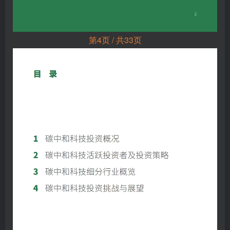
第4页 / 共33页