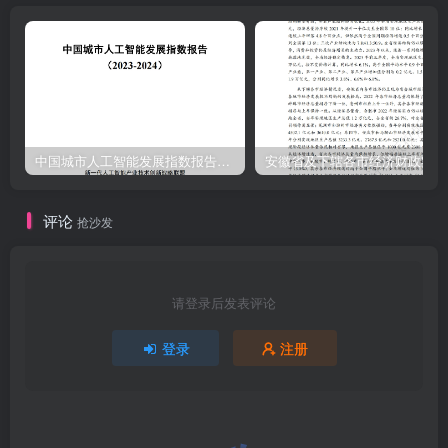
究等工作，推动清洁空气的技术与产业发展，加速全球空气质量改善
的非营利社团。经过八年多的运行，联盟开展了一系列清洁空气相关
的研究项目，在12个省市设立了试点，发布了50多份政策与市场研究
报告，评估了来自22个国家的300多项清洁技术，并与20个国家的伙
伴机构建立了合作。创蓝清洁空气联盟自2017年启动了针对绿色科技
的知识产权工作，以促进产业优质高速发展为目标，依托产业资源并
中国城市人工智能发展指数报告（2023-2024）
安
引入国内外知识产权专家，组建了高价值专利战略、挖掘、布局等模
块，通过开展培训，组织试点工作，积极推动清洁技术领域的科技成
评论
抢沙发
果转化与科技企业的高价值专利培育，以及国际发展。联盟于2019年
加入到联合国世界知识产权组织的WIPO GREEN项目，成为其中国的
官方合作伙伴，并共同推动绿色科技的知识产权保护以及国际技术转
请登录后发表评论
移。1
登录
注册