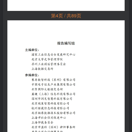
第4页 / 共89页