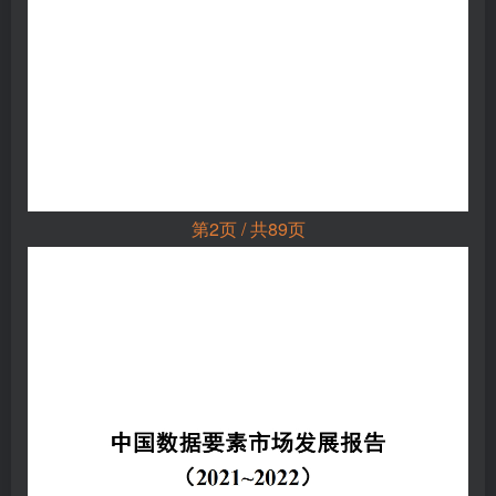
第2页 / 共89页