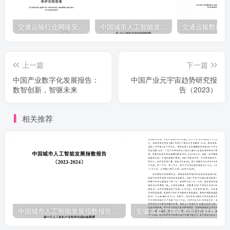
型和需求复杂，覆盖广尽快占领市场，进行平台与平台链接需求侧与
供给侧，进行生态发展思路间正面竞争与生态间的合作需要聚焦用户
交通运输行业网络安全等级保护定级指南（JTT-904—2023）2023
中国城市人工智能发展指数报告（2023-2024）
和入口，占据用户需要聚集产业链上下游进行资源实现路径界面，形
成垄断优势整合，创新驱动产业升级发展目标内容吸睛、流量变现、
上一篇
下一篇
体验升级知识沉淀、决策智能、价值实现行业格局零和博弈，易形成
中国产业数字化发展报告：
中国产业元宇宙趋势研究报
寡头格局各行业百花齐放，多方共赢▣A激发科技与创新活力3▣
数智创新，智驱未来
告（2023）
相关推荐
中国城市人工智能发展指数报告（2023-2024）
安