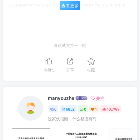
查看更多
为互联网赋予了更深层次的内涵。如今，互联网红利正在逐渐消退，
而数字经济和实体经济融合的趋势持续加快，以5G、人工智能、物联
网为标志的数字技术创新变革，开始加速渗透到生产领域的各个环
节，产业互联网应运而生。在产业互联网时代，各行业结构、模式、
底层机理各不相同，产业链之间、产业链上下游之间并非竞争关系，
喜欢就支持一下吧
其各自独立又深度连接，并且更加看重生态与生态的合作，要素到价
值均需要通过生态共同完成。通过信息全面互联、资源优化配置，进
行深度融合、链式扩张、协同创新、多方共赢才是发展的方向所在。
点赞
5
分享
收藏
而从消费互联网向产业互联网跃迁的过程中，产业互联网会将消费互
联网内化诞生更高级的形态，随着实体经济的强势发力，未来，产业
互联网可能会形成数万亿级别的超大市场，并将聚变出深远的化学效
manyouzhe
关注
应。消费互联网与产业互联网特征对比消费互联网产业互联网服务对
0
6852
0
1
40.7W+
象个人消费者全产业链核心主体互联网企业实体企业应用场景生活消
这家伙很懒，什么都没有写...
费场景生产、服务、生活全场景发展模式平台模式生态模式基于互联
网企业自有平台发展涉及千行百业的场景关键特征用户类型和需求较
为简单不存在统一入口和统一逻辑应用场景覆盖面相对较窄参与者类