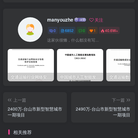
记录有关问题的通知》（财库[2016]125号)的规定，对列入失信被执
行人、重大税收违法失信主体、政府采购严重违法失信行为记录名单
manyouzhe
关注
的供应商，拒绝参与本项目政府采购活动【查询渠道：“信用中国”网站
0
6852
0
1
40.6W+
(ww.creditchina.gov.cn)、中国政府采购网(www.ccgp.gov.cn)】。三、
这家伙很懒，什么都没有写...
获取招标文件：1.时间：2023年3月8日至2023年3月14日。每天上午
8：00时至12：00第2页
交通运输行业网络安全等级保护定级指南（JTT-904—2023）2023
中国城市人工智能发展指数报告（2023-2024）
上一篇
下一篇
2400万-台山市新型智慧城市
2490万-台山市新型智慧城市
一期项目
一期项目
相关推荐