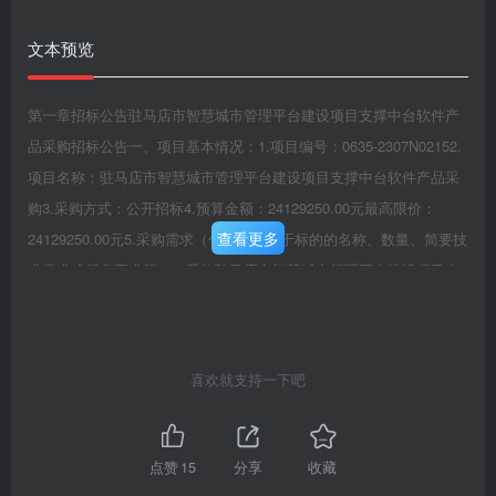
文本预览
第一章招标公告驻马店市智慧城市管理平台建设项目支撑中台软件产
品采购招标公告一、项目基本情况：1.项目编号：0635-2307N02152.
项目名称：驻马店市智慧城市管理平台建设项目支撑中台软件产品采
购3.采购方式：公开招标4.预算金额：24129250.00元最高限价：
查看更多
24129250.00元5.采购需求（包括但不限于标的的名称、数量、简要技
术需求或服务要求等）：采购驻马店市智慧城市管理平台建设项目支
撑中台软件产品。详见采购需求。6.交货期：合同签订之日起30日历
天完成产品部署。7、本项目是否接受联合体投标：否8、是否接受进
口产品：否9、是否专门面向中小企业：否二、申请人的资格要求：1.
喜欢就支持一下吧
满足《中华人民共和国政府采购法》第二十二条规定：2.落实政府采
购政策需满足的资格要求：本项目执行促进中小型企业发展政策、节
能环保、监狱企业、残疾人福利性单位等相关政府采购政策。3.本项
点赞
15
分享
收藏
目的特定资格要求：3.1根据《关于在政府采购活动中查询及使用信用