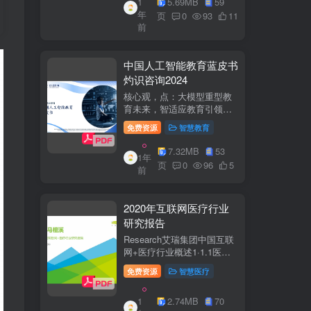
1
5.69MB
59
子欣(中移系统集成有限公司)
年
参编綦兵、谷金辉、温庆
页
0
93
11
前
福、王丹、岳...
中国人工智能教育蓝皮书
灼识咨询2024
核心观，点：大模型重型教
育未来，智适应教育引领
A+教有新纪元灼识咨询
免费资源
智慧教育
China inshts Consultancy帆
观：深剂：洞来：失减：全
7.32MB
53
1年
球故有革新浪湘2学习机妆占
页
0
96
5
前
硬件查头智道，应学习机市
杨新宽首个有道...
2020年互联网医疗行业
研究报告
Research艾瑞集团中国互联
网+医疗行业概述1·1.1医疗
行业困境中国互联网+医疗行
免费资源
智慧医疗
业现状2中国互联网+医疗用
户行为洞察3中国互联网+医
1
2.74MB
70
疗热门赛道分析4中国互联网