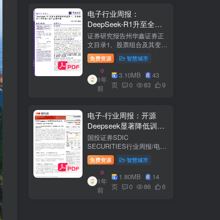
电子行业周报：
DeepSeek-R1升至全球
风格控制类第一，宇树推
证券研究报告州华鑫证券正
出人形机器人首个应用方
文目录1、股票组合及其变
化.51.1、本周重点推荐及推
案
免费资源
智慧城市
荐组...51.2、海外龙头一
览。62、周度行情分析及展
3.10MB
43
1年
望.…82.1、周涨幅排行…
页
0
83
9
前
2.2、行业重点公司估值水平
和盈利预测…1...
电子-行业周报：开源
Deepseek显著降低训练
成本，关注推理与AI终端
国投证券SDIC
进展
SECURITIES行业周报/电于
目内容目录1.本周新闻一
免费资源
智慧城市
览.42.行业数据跟踪.…62.1.
半导体：半导体行业：两大
1.80MB
14
1年
收购事件来袭...62.2.SiC:8家
页
0
86
6
前
碳化硅相关企业完成融
资....72.3.消费电子：三星...