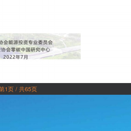
第1页 / 共65页