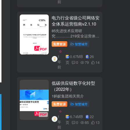
前
电力行业省级公司网络安
全体系运营指南v2.1.10
85先进技术应用研
究…………219安全运营体
系……2291网络安全运
免费资源
智慧城市
营..2292业务安全运
营.......249.3网络与业务安全
1
0.67MB
26
联动.·26
年
页
0
79
14
前
低碳供应链数字化转型
（2022年）
1蚂蚁集团相关简介
免费资源
智慧城市
1
6.74MB
22
年
页
0
85
13
前