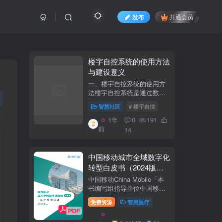
发布
开通会员
​​楼宇自控系统的使用方法
与建设意义​
一、楼宇自控系统的使用方
法​​楼宇自控系统是通过数字
化、自动化技术对建筑内机
智慧社区
# 楼宇自控
电设备（如暖通空调、照
明、电梯、给排水等）进行
1年
0
191
集中监控、管理和优化运行
前
14
的系统。其核心目标是提升
设备运行效...
中国移动城市全域数字化
转型白皮书（2024版）-
医疗保障分册
中国移动China Mobile「本
书编写组指导单位中国移动
集团公司政企事业部编写单
免费资源
智慧医疗
位中移系统集成有限公司主
编李双佶、丁静、杨勇、赵