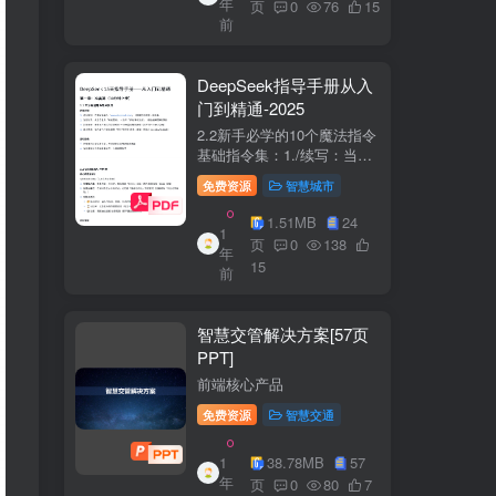
年
+医疗企业案例分析5中国互
页
0
76
15
前
联网+医疗...
DeepSeek指导手册从入
门到精通-2025
2.2新手必学的10个魔法指令
基础指令集：1./续写：当回
答中断时自动继续生成2./简
免费资源
智慧城市
化：将复杂内容转换成大白
话3./示例：要求展示实际案
1.51MB
24
1
例（特别是写代码时）4./步
页
0
138
年
骤：让AI分步骤指导操作流
15
前
程5./检...
智慧交管解决方案[57页
PPT]
前端核心产品
免费资源
智慧交通
1
38.78MB
57
年
页
0
80
7