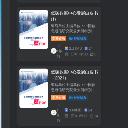
低碳数据中心发展白皮书
(1)
编写单位主编单位：中国信
息通信研究院云大所特别鸣
谢：百度、阿里巴巴、腾
免费资源
智慧城市
讯、中金数据、秦淮数据、
万国数据、河北省凤凰谷零
2.21MB
24
1年
碳发展研究院、绿色和平等
页
0
83
5
前
单位的大力支持。
低碳数据中心发展白皮书
（2021）
编写单位主编单位：中国信
息通信研究院云大所特别鸣
谢：百度、阿里巴巴、腾
免费资源
智慧城市
讯、中金数据、秦准数据、
万国数据、河北省凤凰谷零
1
3.69MB
24
碳发展研究院、绿色和平等
年
单位的大力支持。
页
0
73
14
前