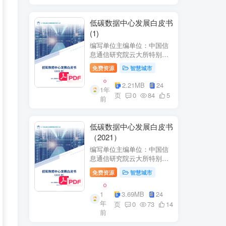
低碳数据中心发展白皮书
(1)
编写单位主编单位：中国信
息通信研究院云大所特别鸣
谢：百度、阿里巴巴、腾
免费资源
智慧城市
讯、中金数据、秦淮数据、
万国数据、河北省凤凰谷零
2.21MB
24
1年
碳发展研究院、绿色和平等
页
0
84
5
前
单位的大力支持。
低碳数据中心发展白皮书
（2021）
编写单位主编单位：中国信
息通信研究院云大所特别鸣
谢：百度、阿里巴巴、腾
免费资源
智慧城市
讯、中金数据、秦准数据、
万国数据、河北省凤凰谷零
1
3.69MB
24
碳发展研究院、绿色和平等
年
单位的大力支持。
页
0
73
14
前