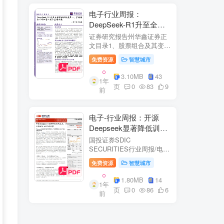
电子行业周报：
DeepSeek-R1升至全球
风格控制类第一，宇树推
证券研究报告州华鑫证券正
出人形机器人首个应用方
文目录1、股票组合及其变
化.51.1、本周重点推荐及推
案
免费资源
智慧城市
荐组...51.2、海外龙头一
览。62、周度行情分析及展
3.10MB
43
1年
望.…82.1、周涨幅排行…
页
0
83
9
前
2.2、行业重点公司估值水平
和盈利预测…1...
电子-行业周报：开源
Deepseek显著降低训练
成本，关注推理与AI终端
国投证券SDIC
进展
SECURITIES行业周报/电于
目内容目录1.本周新闻一
免费资源
智慧城市
览.42.行业数据跟踪.…62.1.
半导体：半导体行业：两大
1.80MB
14
1年
收购事件来袭...62.2.SiC:8家
页
0
86
6
前
碳化硅相关企业完成融
资....72.3.消费电子：三星...