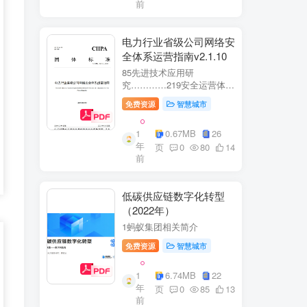
前
电力行业省级公司网络安
全体系运营指南v2.1.10
85先进技术应用研
究…………219安全运营体
系……2291网络安全运
免费资源
智慧城市
营..2292业务安全运
营.......249.3网络与业务安全
1
0.67MB
26
联动.·26
年
页
0
80
14
前
低碳供应链数字化转型
（2022年）
1蚂蚁集团相关简介
免费资源
智慧城市
1
6.74MB
22
年
页
0
85
13
前