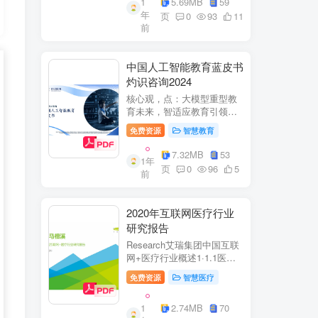
1
5.69MB
59
子欣(中移系统集成有限公司)
年
参编綦兵、谷金辉、温庆
页
0
93
11
前
福、王丹、岳...
中国人工智能教育蓝皮书
灼识咨询2024
核心观，点：大模型重型教
育未来，智适应教育引领
A+教有新纪元灼识咨询
免费资源
智慧教育
China inshts Consultancy帆
观：深剂：洞来：失减：全
7.32MB
53
1年
球故有革新浪湘2学习机妆占
页
0
96
5
前
硬件查头智道，应学习机市
杨新宽首个有道...
2020年互联网医疗行业
研究报告
Research艾瑞集团中国互联
网+医疗行业概述1·1.1医疗
行业困境中国互联网+医疗行
免费资源
智慧医疗
业现状2中国互联网+医疗用
户行为洞察3中国互联网+医
1
2.74MB
70
疗热门赛道分析4中国互联网