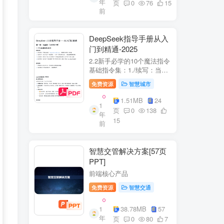
年
+医疗企业案例分析5中国互
页
0
76
15
前
联网+医疗...
DeepSeek指导手册从入
门到精通-2025
2.2新手必学的10个魔法指令
基础指令集：1./续写：当回
答中断时自动继续生成2./简
免费资源
智慧城市
化：将复杂内容转换成大白
话3./示例：要求展示实际案
1.51MB
24
1
例（特别是写代码时）4./步
页
0
138
年
骤：让AI分步骤指导操作流
15
前
程5./检...
智慧交管解决方案[57页
PPT]
前端核心产品
免费资源
智慧交通
1
38.78MB
57
年
页
0
80
7