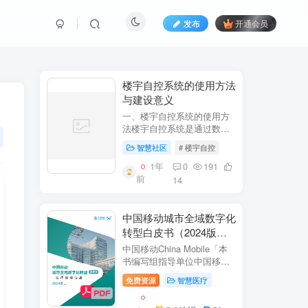
发布
开通会员
​​楼宇自控系统的使用方法
与建设意义​
一、楼宇自控系统的使用方
法​​楼宇自控系统是通过数字
化、自动化技术对建筑内机
智慧社区
# 楼宇自控
电设备（如暖通空调、照
明、电梯、给排水等）进行
1年
0
191
集中监控、管理和优化运行
前
14
的系统。其核心目标是提升
设备运行效...
中国移动城市全域数字化
转型白皮书（2024版）-
医疗保障分册
中国移动China Mobile「本
书编写组指导单位中国移动
集团公司政企事业部编写单
免费资源
智慧医疗
位中移系统集成有限公司主
编李双佶、丁静、杨勇、赵