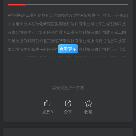
■特别鸣谢工业和信息化部信息技术发展司■编写单位（排名不分先后)
中国电子技术标准化研究院浪潮通用软件有限公司北京兰光创新科技
有限公司阿里云计算有限公司震兑工业智能科技有限公司北京元工国
际科技股份有限公司北京云道智造科技有限公司上海麦汇信息科技有
查看更多
限公司海尔智家股份有限公司山西华益慧联科技有限公司腾讯云计算
（北京）有限责任公司红云红河集团红河卷烟上海麦杰科技股份有限
公司四川省智能制造创新中心上海宝信软件股份有限公司锱云（上
海）物联网科技有限公司北京亚控科技发展有限公司浙江中控技术股
份有限公司中国电子信息产业发展研究院中国工业互联网研究院北京
喜欢就支持一下吧
科技大学京东科技集团用友网络科技股份有限公司北京东方国信科技
股份有限公司中国科学院沈阳自动化研究所研祥智能科技股份有限公
司中铝信息科技有限公司西安电子科技大学智能制造与工业大数据研
点赞
8
分享
收藏
究中心广西产研院人工智能与大数据应用研究所有限公司版权所有，
引用请注明出处