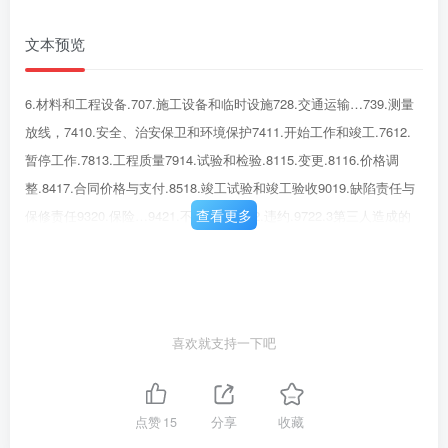
文本预览
6.材料和工程设备.707.施工设备和临时设施728.交通运输…739.测量
放线，7410.安全、治安保卫和环境保护7411.开始工作和竣工.7612.
暂停工作.7813.工程质量7914.试验和检验.8115.变更.8116.价格调
整.8417.合同价格与支付.8518.竣工试验和竣工验收9019.缺陷责任与
查看更多
保修责任9320.保险…9421.不可抗力9622.违约.9722.3第三人造成的
违约.10023.索赔.10024.争议的解决..101第二节专用合同条款……
1031.一般约定………1032.发包人义务….1033.监理人.1044.承包
人.1045设计…1046.材料和工程设备1057.施工设备和临时设施1058.
交通运输1068.2.1场内施工道路的修建：1069.测量放线…,10611.开工
喜欢就支持一下吧
和竣工10612.暂停施工.10615.变更.10716.价格调整，.10717.计量与
支付.10717.2.2预付款保函…….10718.竣工试验和竣工验收.10819.缺
陷责任与保修责任。.10820.保险.10821.不可抗力.10924.争议的解
点赞
15
分享
收藏
决.109