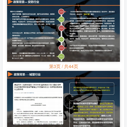
第3页 / 共44页