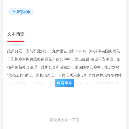
智慧城市
文本预览
政策背景…安防行业党的十九大报告指出：2019《中共中央国务院关
于实施乡村振兴战略的意见》的文件中，提出建设·建设平安中国，加
强和创新社会治理，维护杜会和谐稳定，确保国平安乡村，推进农村
“雪亮工程”建设。家长治久安、人民安居乐业，打造共建共治共享的社
查看更多
会治理格局，。提高社会治理社会化、法治化、十三五规划中指出要
创新社会治安防控体系，完善社会治安综合治理体2018智能化、专业
化水平。加快社会治安防控体系建设，依法打击和惩制机制，以信息
化为支撑加快建设社会治安立体防控体系，建设基础综治黄赌毒黑拐
骗等违法犯罪活动，保护人民人身权、财产权、人格合服务管理平
喜欢就支持一下吧
台。大力推进基础信息化、警务实战化、执法规范化、队权。伍正规