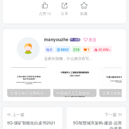
化建设，构建群防群治、联防联治的杜会治安防控网，加快推进2016
网上综合防控体系建设。实施社会治安重点部位、重点领域、重点地
点赞
12
分享
收藏
区联动管控和排查整治。加强打击违法犯罪、禁毒、防范处理邪教等
基础·中共中央办公厅、国务院办公厅印发《关于加强社会治安防控体
系能力建设。建设的意见》全国综治会议，孟建柱指出：坚持创新引
manyouzhe
关注
领，不断提高社会治理社会化、发改高技[2015)996号《关于加强公共
0
6852
0
1
40.6W+
安全视频监控建设联网应用工2015法治化、智能化、专业化水平，加
这家伙很懒，什么都没有写...
快建设立体化、信息化社会治安防控作的若干意见》体系中共中央政
治局，公共安全要切实抓好社会治安综合治理，坚持系统治理、依法
治理、综合治理、源头治理的总体思路习近平总书记作出重要指示：
法治是平安建设的重要保障，加快创新立2014体化社会治安防控体系
十八届四中全会，推进公共安全法治化，构建国家安全法律制度体系
交通运输行业网络安全等级保护定级指南（JTT-904—2023）2023
中国城市人工智能发展指数报告（2023-2024）
国务院：《社区服务体系建设规划(2011-2015年)》（国办发〔2011】
61号)和《国家基本公共服务体系”十二五”规划》（国2011发
上一篇
下一篇
〔2012]29号)
5G-煤矿智能化白皮书2021
5G智慧城市架构-建设-运营
白皮书