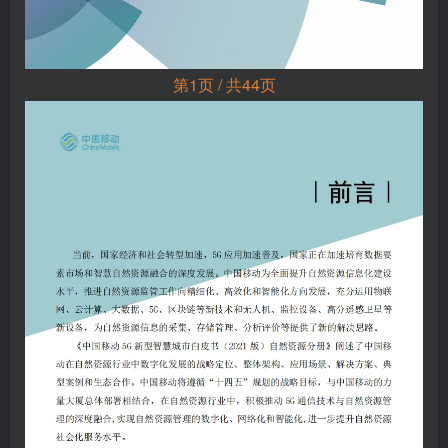
第1页 / 共44页