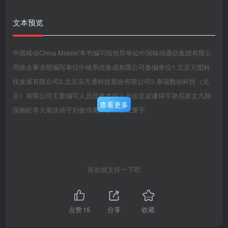
文本预览
中国移动China Mobile!本书编写组指导单位中国移动通信集团有限公
司政企事业部编写单位中移系统集成有限公司参编单位1.北京元图科
技发展有限公司2.北京东方通科技股份有限公司3.泰瑞数创科技（北
京）有限公司主要编写人员邵鑫参编人员徐亚波潘诗宇孙启新文凡陈
查看更多
琛杨松李天胤张靖宇刘俊伟黄慧敏王金兰董宇
喜欢就支持一下吧
点赞
15
分享
收藏