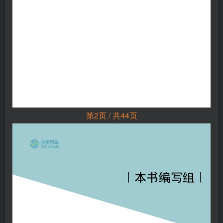
第2页 / 共44页