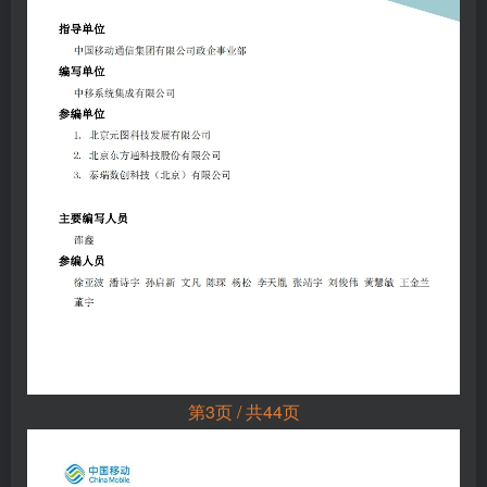
第3页 / 共44页