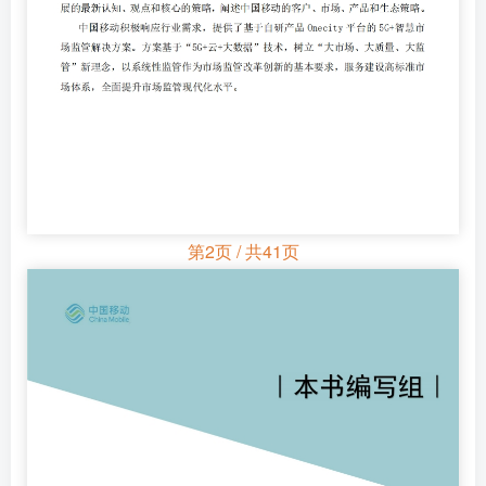
第2页 / 共41页