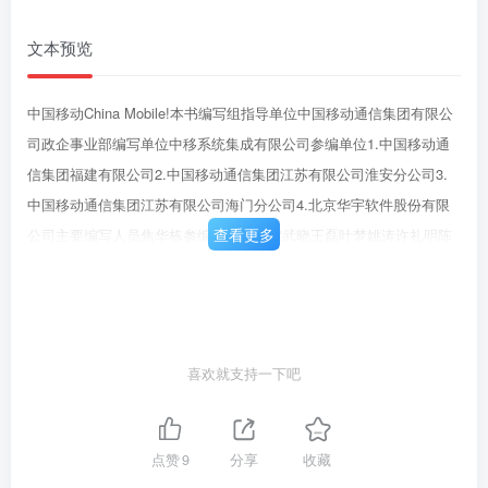
文本预览
中国移动China Mobile!本书编写组指导单位中国移动通信集团有限公
司政企事业部编写单位中移系统集成有限公司参编单位1.中国移动通
信集团福建有限公司2.中国移动通信集团江苏有限公司淮安分公司3.
中国移动通信集团江苏有限公司海门分公司4.北京华宇软件股份有限
查看更多
公司主要编写人员焦华栋参编人员李月雯武晓王磊叶梦姚涛许礼明陈
雪宇蒋峥吴倪林韩星
喜欢就支持一下吧
点赞
9
分享
收藏