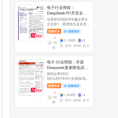
电子行业周报：
DeepSeek-R1升至全球
风格控制类第一，宇树推
证券研究报告州华鑫证券正
出人形机器人首个应用方
文目录1、股票组合及其变
化.51.1、本周重点推荐及推
案
免费资源
智慧城市
荐组...51.2、海外龙头一
览。62、周度行情分析及展
3.10MB
43
1年
望.…82.1、周涨幅排行…
页
0
83
9
前
2.2、行业重点公司估值水平
和盈利预测…1...
电子-行业周报：开源
Deepseek显著降低训练
成本，关注推理与AI终端
国投证券SDIC
进展
SECURITIES行业周报/电于
目内容目录1.本周新闻一
免费资源
智慧城市
览.42.行业数据跟踪.…62.1.
半导体：半导体行业：两大
1.80MB
14
1年
收购事件来袭...62.2.SiC:8家
页
0
86
6
前
碳化硅相关企业完成融
资....72.3.消费电子：三星...