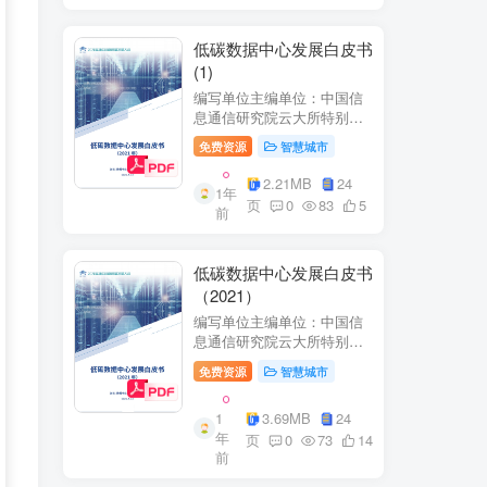
低碳数据中心发展白皮书
(1)
编写单位主编单位：中国信
息通信研究院云大所特别鸣
谢：百度、阿里巴巴、腾
免费资源
智慧城市
讯、中金数据、秦淮数据、
万国数据、河北省凤凰谷零
2.21MB
24
1年
碳发展研究院、绿色和平等
页
0
83
5
前
单位的大力支持。
低碳数据中心发展白皮书
（2021）
编写单位主编单位：中国信
息通信研究院云大所特别鸣
谢：百度、阿里巴巴、腾
免费资源
智慧城市
讯、中金数据、秦准数据、
万国数据、河北省凤凰谷零
1
3.69MB
24
碳发展研究院、绿色和平等
年
单位的大力支持。
页
0
73
14
前