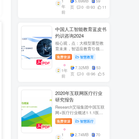
1
5.69MB
59
子欣(中移系统集成有限公司)
年
参编綦兵、谷金辉、温庆
页
0
93
11
前
福、王丹、岳...
中国人工智能教育蓝皮书
灼识咨询2024
核心观，点：大模型重型教
育未来，智适应教育引领
A+教有新纪元灼识咨询
免费资源
智慧教育
China inshts Consultancy帆
观：深剂：洞来：失减：全
7.32MB
53
1年
球故有革新浪湘2学习机妆占
页
0
96
5
前
硬件查头智道，应学习机市
杨新宽首个有道...
2020年互联网医疗行业
研究报告
Research艾瑞集团中国互联
网+医疗行业概述1·1.1医疗
行业困境中国互联网+医疗行
免费资源
智慧医疗
业现状2中国互联网+医疗用
户行为洞察3中国互联网+医
1
2.74MB
70
疗热门赛道分析4中国互联网