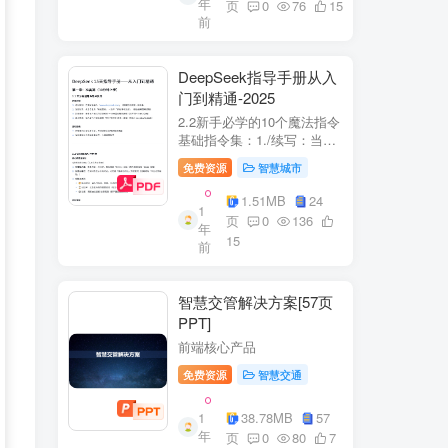
年
+医疗企业案例分析5中国互
页
0
76
15
前
联网+医疗...
DeepSeek指导手册从入
门到精通-2025
2.2新手必学的10个魔法指令
基础指令集：1./续写：当回
答中断时自动继续生成2./简
免费资源
智慧城市
化：将复杂内容转换成大白
话3./示例：要求展示实际案
1.51MB
24
1
例（特别是写代码时）4./步
页
0
136
年
骤：让AI分步骤指导操作流
15
前
程5./检...
智慧交管解决方案[57页
PPT]
前端核心产品
免费资源
智慧交通
1
38.78MB
57
年
页
0
80
7