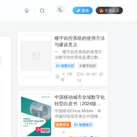
发布
开通会员
​​楼宇自控系统的使用方法
与建设意义​
一、楼宇自控系统的使用方
法​​楼宇自控系统是通过数字
化、自动化技术对建筑内机
智慧社区
# 楼宇自控
电设备（如暖通空调、照
明、电梯、给排水等）进行
1年
0
191
集中监控、管理和优化运行
前
14
的系统。其核心目标是提升
设备运行效...
中国移动城市全域数字化
转型白皮书（2024版）-
医疗保障分册
中国移动China Mobile「本
书编写组指导单位中国移动
集团公司政企事业部编写单
免费资源
智慧医疗
位中移系统集成有限公司主
编李双佶、丁静、杨勇、赵