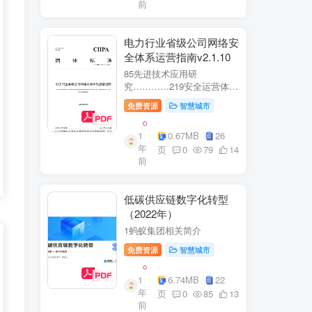
前
电力行业省级公司网络安
全体系运营指南v2.1.10
85先进技术应用研
究…………219安全运营体
系……2291网络安全运
免费资源
智慧城市
营..2292业务安全运
营.......249.3网络与业务安全
1
0.67MB
26
联动.·26
年
页
0
79
14
前
低碳供应链数字化转型
（2022年）
1蚂蚁集团相关简介
免费资源
智慧城市
1
6.74MB
22
年
页
0
85
13
前