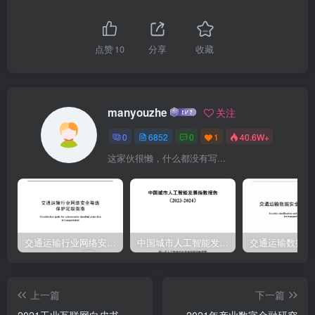
支持新业态新模式加快发展带动新型消费的措施促进经济恢复性增长
“要取消对灵活就业的不合理限制，引导劳动者合理有序经营。”—一李
克强总理国务院常务会议“努力创造更多灵活就业岗位，从业人员规模
点赞
10
分享
收藏
达两亿左右”《关于支持多渠道灵活就业的意见3发改委：数字浪潮孕
育“新个体”灵活就业迎来时代风口“培育产业平台化发展生态。着力发
挥互联网平台对传统产业的赋能和效益倍增作用，打造形城数宇经济
manyouzhe
关注
新实体”“强化灵活就劳动权益保障，探索多点执业。探索适应跨平台、
0
6852
0
1
40.6W+
多雇主间灵活就业的权益保障、杜会保障等政策”《关于支持新业态新
这家伙很懒，什么都没有写...
模式健康发展激活消费市甜大就业的意见》资料来源：国务偏《2021
图务欢府工作皓》3
交通运输行业网络安全等级保护定级指南（JTT-904—2023）2023
中国城市人工智能发展指数报告（2023-2024）
上一篇
下一篇