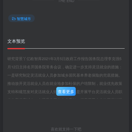
THE END
智慧城市
文本预览
研究背景丫亿欧智库2021年3月5日政府工作报告国务院总理李克强5
月12日主持名开国务院常务会议，确定进一步支持灵活就业的措施：
一是研究制定灵活就业人员参加城乡居民基本养老保险的兜底措施。
推动放开灵活就业人员在就业地参加杜保的户培限制，就业优先政策
查看更多
支特和规范发对灵活就业人拓宽思技能二是开展平台灵活就业人员职
业伤害保章试点，合理界定平台企业责任，探索用工企业购要堰续强
化，展新就业形态员给予补贴培训资金使用买商业保险、保验公司适
当让利、政府大支持的机制.聚力增效范图三是抓紧清理和取消不符合
上位法或不合理的收费罚款规定，为灵活就业创遗好的环境.国务院：
喜欢就支持一下吧