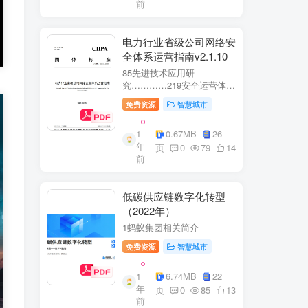
前
电力行业省级公司网络安
全体系运营指南v2.1.10
85先进技术应用研
究…………219安全运营体
系……2291网络安全运
免费资源
智慧城市
营..2292业务安全运
营.......249.3网络与业务安全
1
0.67MB
26
联动.·26
年
页
0
79
14
前
低碳供应链数字化转型
（2022年）
1蚂蚁集团相关简介
免费资源
智慧城市
1
6.74MB
22
年
页
0
85
13
前