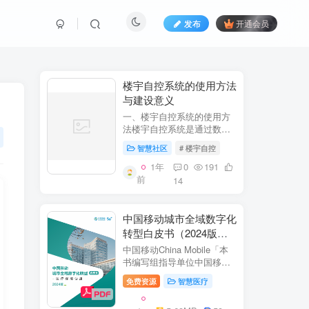
发布
开通会员
​​楼宇自控系统的使用方法
与建设意义​
一、楼宇自控系统的使用方
法​​楼宇自控系统是通过数字
化、自动化技术对建筑内机
智慧社区
# 楼宇自控
电设备（如暖通空调、照
明、电梯、给排水等）进行
1年
0
191
集中监控、管理和优化运行
前
14
的系统。其核心目标是提升
设备运行效...
中国移动城市全域数字化
转型白皮书（2024版）-
医疗保障分册
中国移动China Mobile「本
书编写组指导单位中国移动
集团公司政企事业部编写单
免费资源
智慧医疗
位中移系统集成有限公司主
编李双佶、丁静、杨勇、赵