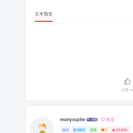
文本预览
带你驶向无尽的时空
点赞
1
manyouzhe
关注
0
6852
0
1
40.6W+