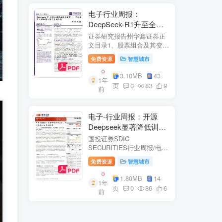
电子行业周报：
DeepSeek-R1升至全球
风格控制类第一，宇树推
证券研究报告州华鑫证券正
出人形机器人首个应用方
文目录1、股票组合及其变
化.51.1、本周重点推荐及推
案
免费资源
智慧城市
荐组...51.2、海外龙头一
览。62、周度行情分析及展
3.10MB
43
1年
望.…82.1、周涨幅排行…
页
0
83
9
前
2.2、行业重点公司估值水平
和盈利预测…1...
电子-行业周报：开源
Deepseek显著降低训练
成本，关注推理与AI终端
国投证券SDIC
进展
SECURITIES行业周报/电于
目内容目录1.本周新闻一
免费资源
智慧城市
览.42.行业数据跟踪.…62.1.
半导体：半导体行业：两大
1.80MB
14
1年
收购事件来袭...62.2.SiC:8家
页
0
86
6
前
碳化硅相关企业完成融
资....72.3.消费电子：三星...