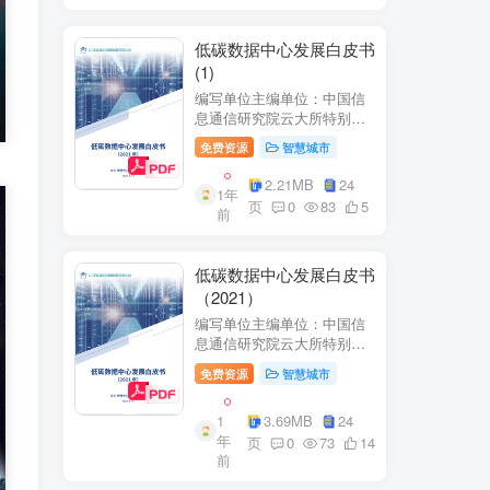
低碳数据中心发展白皮书
(1)
编写单位主编单位：中国信
息通信研究院云大所特别鸣
谢：百度、阿里巴巴、腾
免费资源
智慧城市
讯、中金数据、秦淮数据、
万国数据、河北省凤凰谷零
2.21MB
24
1年
碳发展研究院、绿色和平等
页
0
83
5
前
单位的大力支持。
低碳数据中心发展白皮书
（2021）
编写单位主编单位：中国信
息通信研究院云大所特别鸣
谢：百度、阿里巴巴、腾
免费资源
智慧城市
讯、中金数据、秦准数据、
万国数据、河北省凤凰谷零
1
3.69MB
24
碳发展研究院、绿色和平等
年
单位的大力支持。
页
0
73
14
前