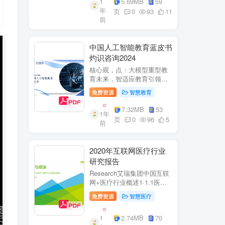
1
5.69MB
59
子欣(中移系统集成有限公司)
年
参编綦兵、谷金辉、温庆
页
0
93
11
前
福、王丹、岳...
中国人工智能教育蓝皮书
灼识咨询2024
核心观，点：大模型重型教
育未来，智适应教育引领
A+教有新纪元灼识咨询
免费资源
智慧教育
China inshts Consultancy帆
观：深剂：洞来：失减：全
7.32MB
53
1年
球故有革新浪湘2学习机妆占
页
0
96
5
前
硬件查头智道，应学习机市
杨新宽首个有道...
2020年互联网医疗行业
研究报告
Research艾瑞集团中国互联
网+医疗行业概述1·1.1医疗
行业困境中国互联网+医疗行
免费资源
智慧医疗
业现状2中国互联网+医疗用
户行为洞察3中国互联网+医
1
2.74MB
70
疗热门赛道分析4中国互联网