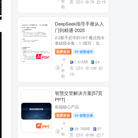
年
+医疗企业案例分析5中国互
页
0
76
15
前
联网+医疗...
DeepSeek指导手册从入
门到精通-2025
2.2新手必学的10个魔法指令
基础指令集：1./续写：当回
答中断时自动继续生成2./简
免费资源
智慧城市
化：将复杂内容转换成大白
话3./示例：要求展示实际案
1.51MB
24
1
例（特别是写代码时）4./步
页
0
136
年
骤：让AI分步骤指导操作流
15
前
程5./检...
智慧交管解决方案[57页
PPT]
前端核心产品
免费资源
智慧交通
1
38.78MB
57
年
页
0
80
7