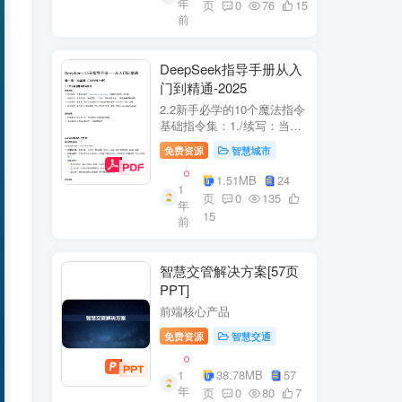
年
+医疗企业案例分析5中国互
页
0
76
15
前
联网+医疗...
DeepSeek指导手册从入
门到精通-2025
2.2新手必学的10个魔法指令
基础指令集：1./续写：当回
答中断时自动继续生成2./简
免费资源
智慧城市
化：将复杂内容转换成大白
话3./示例：要求展示实际案
1.51MB
24
1
例（特别是写代码时）4./步
页
0
135
年
骤：让AI分步骤指导操作流
15
前
程5./检...
智慧交管解决方案[57页
PPT]
前端核心产品
免费资源
智慧交通
1
38.78MB
57
年
页
0
80
7