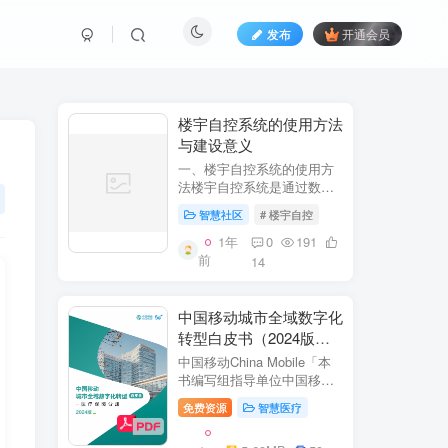
发布
开通会员
​​楼宇自控系统的使用方法
与建设意义​
一、楼宇自控系统的使用方
法​​楼宇自控系统是通过数字
化、自动化技术对建筑内机
智慧社区
# 楼宇自控
电设备（如暖通空调、照
明、电梯、给排水等）进行
1年
0
191
集中监控、管理和优化运行
前
14
的系统。其核心目标是提升
设备运行效...
中国移动城市全域数字化
转型白皮书（2024版）-
医疗保障分册
中国移动China Mobile「本
书编写组指导单位中国移动
集团公司政企事业部编写单
免费资源
智慧医疗
位中移系统集成有限公司主
编李双佶、丁静、杨勇、赵