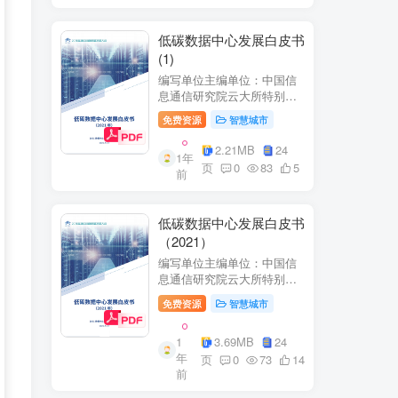
低碳数据中心发展白皮书
(1)
编写单位主编单位：中国信
息通信研究院云大所特别鸣
谢：百度、阿里巴巴、腾
免费资源
智慧城市
讯、中金数据、秦淮数据、
万国数据、河北省凤凰谷零
2.21MB
24
1年
碳发展研究院、绿色和平等
页
0
83
5
前
单位的大力支持。
低碳数据中心发展白皮书
（2021）
编写单位主编单位：中国信
息通信研究院云大所特别鸣
谢：百度、阿里巴巴、腾
免费资源
智慧城市
讯、中金数据、秦准数据、
万国数据、河北省凤凰谷零
1
3.69MB
24
碳发展研究院、绿色和平等
年
单位的大力支持。
页
0
73
14
前