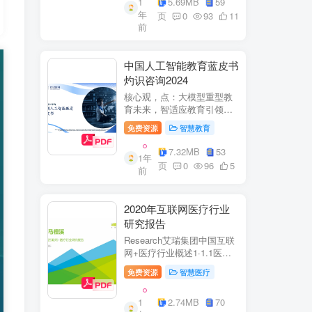
1
5.69MB
59
子欣(中移系统集成有限公司)
年
参编綦兵、谷金辉、温庆
页
0
93
11
前
福、王丹、岳...
中国人工智能教育蓝皮书
灼识咨询2024
核心观，点：大模型重型教
育未来，智适应教育引领
A+教有新纪元灼识咨询
免费资源
智慧教育
China inshts Consultancy帆
观：深剂：洞来：失减：全
7.32MB
53
1年
球故有革新浪湘2学习机妆占
页
0
96
5
前
硬件查头智道，应学习机市
杨新宽首个有道...
2020年互联网医疗行业
研究报告
Research艾瑞集团中国互联
网+医疗行业概述1·1.1医疗
行业困境中国互联网+医疗行
免费资源
智慧医疗
业现状2中国互联网+医疗用
户行为洞察3中国互联网+医
1
2.74MB
70
疗热门赛道分析4中国互联网