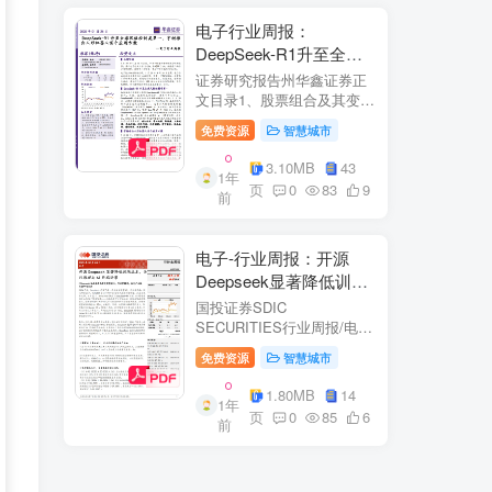
电子行业周报：
DeepSeek-R1升至全球
风格控制类第一，宇树推
证券研究报告州华鑫证券正
出人形机器人首个应用方
文目录1、股票组合及其变
化.51.1、本周重点推荐及推
案
免费资源
智慧城市
荐组...51.2、海外龙头一
览。62、周度行情分析及展
3.10MB
43
1年
望.…82.1、周涨幅排行…
页
0
83
9
前
2.2、行业重点公司估值水平
和盈利预测…1...
电子-行业周报：开源
Deepseek显著降低训练
成本，关注推理与AI终端
国投证券SDIC
进展
SECURITIES行业周报/电于
目内容目录1.本周新闻一
免费资源
智慧城市
览.42.行业数据跟踪.…62.1.
半导体：半导体行业：两大
1.80MB
14
1年
收购事件来袭...62.2.SiC:8家
页
0
85
6
前
碳化硅相关企业完成融
资....72.3.消费电子：三星...