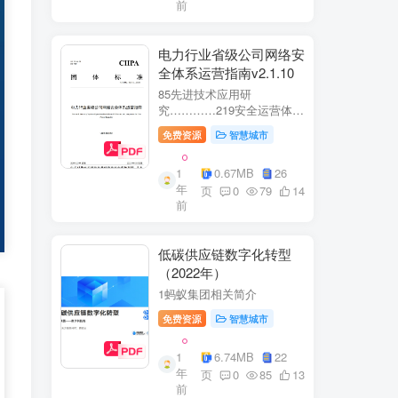
前
电力行业省级公司网络安
全体系运营指南v2.1.10
85先进技术应用研
究…………219安全运营体
系……2291网络安全运
免费资源
智慧城市
营..2292业务安全运
营.......249.3网络与业务安全
1
0.67MB
26
联动.·26
年
页
0
79
14
前
低碳供应链数字化转型
（2022年）
1蚂蚁集团相关简介
免费资源
智慧城市
1
6.74MB
22
年
页
0
85
13
前