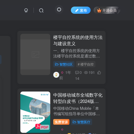
发布
开通会员
​​楼宇自控系统的使用方法
与建设意义​
一、楼宇自控系统的使用方
法​​楼宇自控系统是通过数字
化、自动化技术对建筑内机
智慧社区
# 楼宇自控
电设备（如暖通空调、照
明、电梯、给排水等）进行
1年
0
191
集中监控、管理和优化运行
前
14
的系统。其核心目标是提升
设备运行效...
中国移动城市全域数字化
转型白皮书（2024版）-
医疗保障分册
中国移动China Mobile「本
书编写组指导单位中国移动
集团公司政企事业部编写单
免费资源
智慧医疗
位中移系统集成有限公司主
编李双佶、丁静、杨勇、赵