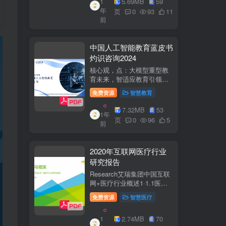
1
5.69MB
59
子欣(中移系统集成有限公司)
年
参编綦兵、谷金辉、温庆
页
0
93
11
前
福、王丹、岳...
中国人工智能教育蓝皮书
灼识咨询2024
核心观，点：大模型重型教
育未来，智适应教育引领
A+教有新纪元灼识咨询
免费资源
智慧教育
China inshts Consultancy帆
观：深剂：洞来：失减：全
7.32MB
53
1年
球故有革新浪湘2学习机妆占
页
0
96
5
前
硬件查头智道，应学习机市
杨新宽首个有道...
2020年互联网医疗行业
研究报告
Research艾瑞集团中国互联
网+医疗行业概述1·1.1医疗
行业困境中国互联网+医疗行
免费资源
智慧医疗
业现状2中国互联网+医疗用
户行为洞察3中国互联网+医
1
2.74MB
70
疗热门赛道分析4中国互联网