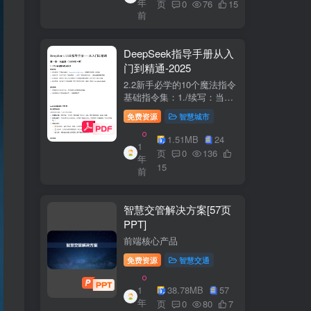
年
+医疗企业案例分析5中国互
页
0
76
15
前
联网+医疗...
DeepSeek指导手册从入
门到精通-2025
2.2新手必学的10个魔法指令
基础指令集：1./续写：当回
答中断时自动继续生成2./简
免费资源
智慧城市
化：将复杂内容转换成大白
话3./示例：要求展示实际案
1.51MB
24
1
例（特别是写代码时）4./步
页
0
136
年
骤：让AI分步骤指导操作流
15
前
程5./检...
智慧交管解决方案[57页
PPT]
前端核心产品
免费资源
智慧交通
1
38.78MB
57
年
页
0
80
7