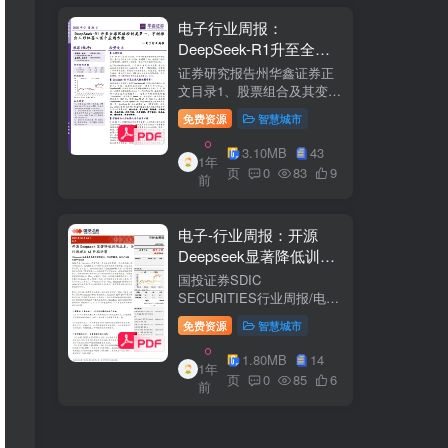
电子行业周报：
DeepSeek-R1升至全球
风格控制类第一，宇树推
证券研究报告州华鑫证券正
出人形机器人首个应用方
文目录1、股票组合及其变
化.51.1、本周重点推荐及推
案
免费资源
智慧城市
荐组...51.2、海外龙头一
览。62、周度行情分析及展
3.10MB
43
1年
望.…82.1、周涨幅排行…
页
0
83
9
前
2.2、行业重点公司估值水平
和盈利预测…1...
电子-行业周报：开源
Deepseek显著降低训练
成本，关注推理与AI终端
国投证券SDIC
进展
SECURITIES行业周报/电于
目内容目录1.本周新闻一
免费资源
智慧城市
览.42.行业数据跟踪.…62.1.
半导体：半导体行业：两大
1.80MB
14
1年
收购事件来袭...62.2.SiC:8家
页
0
85
6
前
碳化硅相关企业完成融
资....72.3.消费电子：三星...