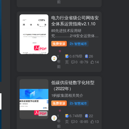
前
电力行业省级公司网络安
全体系运营指南v2.1.10
85先进技术应用研
究…………219安全运营体
系……2291网络安全运
免费资源
智慧城市
营..2292业务安全运
营.......249.3网络与业务安全
1
0.67MB
26
联动.·26
年
页
0
79
14
前
低碳供应链数字化转型
（2022年）
1蚂蚁集团相关简介
免费资源
智慧城市
1
6.74MB
22
年
页
0
85
13
前