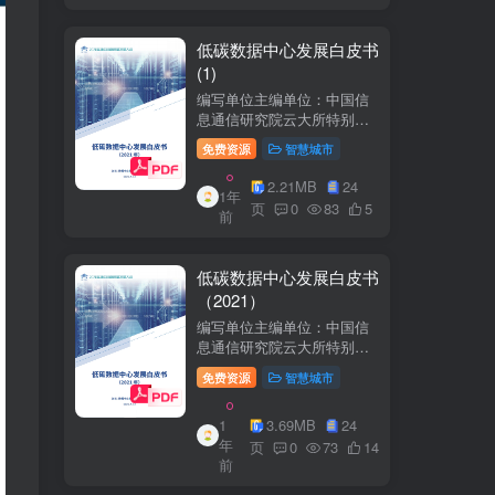
低碳数据中心发展白皮书
(1)
编写单位主编单位：中国信
息通信研究院云大所特别鸣
谢：百度、阿里巴巴、腾
免费资源
智慧城市
讯、中金数据、秦淮数据、
万国数据、河北省凤凰谷零
2.21MB
24
1年
碳发展研究院、绿色和平等
页
0
83
5
前
单位的大力支持。
低碳数据中心发展白皮书
（2021）
编写单位主编单位：中国信
息通信研究院云大所特别鸣
谢：百度、阿里巴巴、腾
免费资源
智慧城市
讯、中金数据、秦准数据、
万国数据、河北省凤凰谷零
1
3.69MB
24
碳发展研究院、绿色和平等
年
单位的大力支持。
页
0
73
14
前