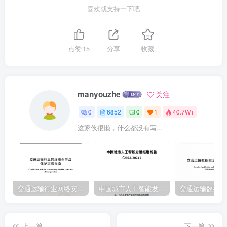
务数据资源，打造以技术和产品引领的大数据65308569智能化的制造
喜欢就支持一下吧
平合沙坪摸区制造企业统通过预设接口与ERP、PLM,ANDON,ESB、
车间工业环网等进行联沙坪坝区经通，实现计划管理、过程质量、数
据管理、设备管理、系统集战等功能，王老师16MOM制造运营管理系
点赞
15
分享
收藏
500统济信息委全面实现精确库存管理、提高仓库管理活动效率、降：
箍误成本、提高生65308569产效率、提高生产产品品顶、缩短生产周
期、降低制造成本沙坪现区制造企业智能沙坪坝区经运用ERP系统和
manyouzhe
关注
智能排采设备及综合管理系统款件，将生产线远行与各类1750检测、
0
6852
0
1
40.7W+
物流数据分析等设备互联互通，实现可视化、数字化运行，保证设王
这家伙很懒，什么都没有写...
老师排采数字化系统济信息委备数据采集率和运行信息上传率达到
100%65308569对制造过程中的各种信息与生产现场实时信息进行管
理，提升各生产环节沙坪坝区制造企业智能沙坪坝区经的效率和质
量，逐步突现生产过程各环节的集成和优化，突现产品快速更王老师
18制造信息化管理系统济信息委150新，大幅提高生产效率、质量稳
交通运输行业网络安全等级保护定级指南（JTT-904—2023）2023
中国城市人工智能发展指数报告（2023-2024）
定、资金有效利用、损耗犀低、人员合理65308569配置等。沙坪坝区
制造企业集或以管理软件作为中枢管里系统，整合传感界组件、数控
上一篇
下一篇