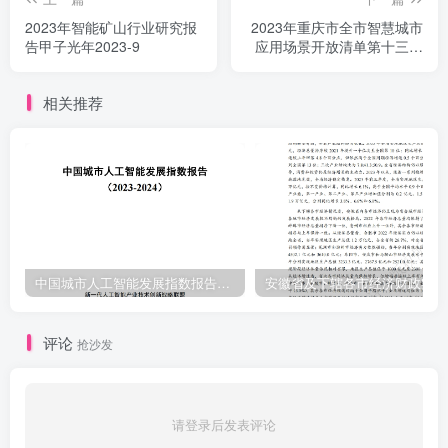
单元、传输网络等，沙坪坝区经王老海19化工具管理系统济信息委50
2023年智能矿山行业研究报
2023年重庆市全市智慧城市
获取状态信息、传递控制指令，实现科学决策、智能设计、合理排
告甲子光年2023-9
应用场景开放清单第十三批
产，监控生产设备状态，指导生产设备高效运转65308569沙坪现区制
（九龙坡区）
造企业智能沙坪坝区经生产制造自动化为基昭，机器人空用为核心，
相关推荐
通试信息果统实现上、下游王老师20生产线管理系统济信息委100产
业链以及与自动化智能装各的高度集战，通过数字化工厂、数字化车
间」智能化生产线的无缝集成，实现信息互连、内外互连、虚拟互连
653085693
中国城市人工智能发展指数报告（2023-2024）
安
评论
抢沙发
请登录后发表评论