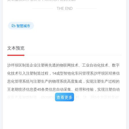
THE END
智慧城市
文本预览
沙坪坝区制造企业注塑将先透的物联网技术、工业自动化技术、数字
化技术引入注塑制造过程，14成型智他化车问管理系沙坪坝区经将信
息化管理系统与注塑生产的物理系统高度集成，实现注塑生产过程的
王老期统济信息委45各类信息自动采集、处理和传输，实现注塑自动
查看更多
化生产及智能制造。65308569从人，机、料、法，环5个方面对车何
生产过程质量实现全方位的追测，沙坪现区制造企业自动沙坪坝区经
整合工厂智能设备、质量检测设备以及输送动力等自动化设备和企业
研王老师15化生产数据中心济信息委370发、资源、管销、物流等业