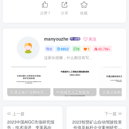
要从战路电度分A+城市治理A+生态宜国智能投顺智能运碧智能合规像
处理语音处理析A技术为企业长期可特续发展带来A+零售智能客服智
点赞
7
分享
收藏
能理始产品开发内容生成内容审核的综合价值，具有高投资价值的A
商业落地场景。精准营销高品识划分析AI+汽车A+制造身份认证凳情
分析可以帮助甲方企业巩固行业地位、提无人零售消费者识到分析升
manyouzhe
关注
流程效率和释放营收法力，最绕达智能驾望需求预测产品研发A+泛娱
0
6852
0
1
40.7W+
乐智能客服智慧化运营到经济价值.成本价值和战路价值共游戏开发游
这家伙很懒，什么都没有写...
戏测试同提升的发展局面，AI+医疗智能速能智能性产智能调度智能导
诊时物研发美术设计节意战路价值电子历医疗像智能网联智能质检工
厂设计NP动虚拟人完内管理数字疗法智能车云智能仓储图整安全管理
1763视制作智能平编辅助诊疗医疗机器人智管护AI检验智能维保智能
巷后设备健康管理板权保护创收创利降本效青。。阅料来源：公开注
交通运输行业网络安全等级保护定级指南（JTT-904—2023）2023
中国城市人工智能发展指数报告（2023-2024）
厅：智交通.智吧杜区和智想碧：城市台理括但腿安就、市理，松相应
危、市场监管把能酒：产经济包括把农业、智园区利把物流：生宜居
上一篇
下一篇
抱括智环保把能家居
2023中国AIGC市场研究报
2023智慧矿山自动驾驶投资
告：技术演进、变革风向
价值及标杆企业案例研究亿