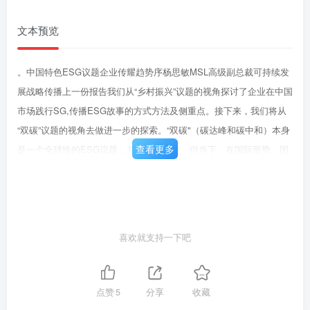
文本预览
。中国特色ESG议题企业传耀趋势序杨思敏MSL高级副总裁可持续发
展战略传播上一份报告我们从“乡村振兴”议题的视角探讨了企业在中国
市场践行SG,传播ESG故事的方式方法及侧重点。接下来，我们将从
“双碳”议题的视角去做进一步的探索。“双碳"（碳达峰和碳中和）本身
查看更多
是一个全球性的ESG议题，并非中国特有。但当下，在国际形势、国
家政策及市场需求的驱动下，政界为“双碳战略”所塑造的使命必达、众
志成城的氛围，以及业界干军万马融入“减碳大部队”的阵仗，让这个议
题变得非常具有“中国特色”，在此背景下对企业双碳传播的研究也就更
加具有现实意义。“双碳”报告大幅度沿用了“乡村振兴”的分析维度，并
喜欢就支持一下吧
就在双碳传播中存在的漂绿风险作出了初步的探讨，希望向读者还原
一个尽可能真实的双碳传播格局，给双碳热浪带去一些冷静的思考。
谭亚幸MSC创始人兼首席执行官可持续发展战略咨询在双碳的政策与
点赞
5
分享
收藏
全球减碳趋势下，碳中和碳达峰不仅仅是遵守一套新的规则和期望。