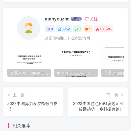
我们认为，它将成为企业竞争优势的下一个前沿，也是未来。对于中
国而言，“碳中和”目标需要联动第一、第二、第三部门共同在全球减排
manyouzhe
关注
目标的框架下，通过实际行动减少温室气体排放，然后抵消乘剩余的
0
6852
0
1
40.6W+
排放，达到净零排后达成综合国际实力。这对于无论是政治经济的博
这家伙很懒，什么都没有写...
弈，还是文化及生态文明建设的输出都有着综合意义。郑梅香Wiserst
研究总监可持续发展战略分析中国已经确立了2060年碳中和目标，从
企业可持续发展角度来说，不管主动或被动，都亟需思考如何应对碳
中和带来的挑战。现阶段，部分企业已开始从应对策略出发进行业务
调整和布局，并基于“碳”行动展开“碳”传播：下一步则是在碳中和趋势
交通运输行业网络安全等级保护定级指南（JTT-904—2023）2023
中国城市人工智能发展指数报告（2023-2024）
下，寻求企业品牌形象向“可持续化”的重塑，以期建立与未来碳中和世
界相适应的价值观，树立具有标识性、感染力的“碳”品牌。中国产业正
上一篇
下一篇
处在转型升级、提高附加值的历史进程中。从目前到实现碳中和的数
2023中国算力发展指数白皮
2023中国特色ESG议题企业
十年间，企业应该看到，这其中存在一个通过推进碳中和行动及传播
书
传播趋势（乡村振兴篇）
构建或动加强品牌力的绝佳机会。
相关推荐