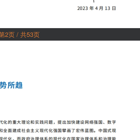
第2页 / 共53页