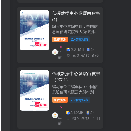
低碳数据中心发展白皮书
(1)
编写单位主编单位：中国信
息通信研究院云大所特别鸣
谢：百度、阿里巴巴、腾
免费资源
智慧城市
讯、中金数据、秦淮数据、
万国数据、河北省凤凰谷零
2.21MB
24
1年
碳发展研究院、绿色和平等
页
0
83
5
前
单位的大力支持。
低碳数据中心发展白皮书
（2021）
编写单位主编单位：中国信
息通信研究院云大所特别鸣
谢：百度、阿里巴巴、腾
免费资源
智慧城市
讯、中金数据、秦准数据、
万国数据、河北省凤凰谷零
1
3.69MB
24
碳发展研究院、绿色和平等
年
单位的大力支持。
页
0
73
14
前