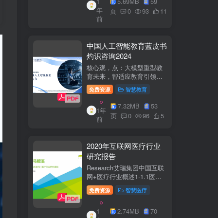
1
5.69MB
59
子欣(中移系统集成有限公司)
年
参编綦兵、谷金辉、温庆
页
0
93
11
前
福、王丹、岳...
中国人工智能教育蓝皮书
灼识咨询2024
核心观，点：大模型重型教
育未来，智适应教育引领
A+教有新纪元灼识咨询
免费资源
智慧教育
China inshts Consultancy帆
观：深剂：洞来：失减：全
7.32MB
53
1年
球故有革新浪湘2学习机妆占
页
0
96
5
前
硬件查头智道，应学习机市
杨新宽首个有道...
2020年互联网医疗行业
研究报告
Research艾瑞集团中国互联
网+医疗行业概述1·1.1医疗
行业困境中国互联网+医疗行
免费资源
智慧医疗
业现状2中国互联网+医疗用
户行为洞察3中国互联网+医
1
2.74MB
70
疗热门赛道分析4中国互联网