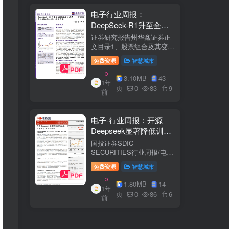
电子行业周报：
DeepSeek-R1升至全球
风格控制类第一，宇树推
证券研究报告州华鑫证券正
出人形机器人首个应用方
文目录1、股票组合及其变
化.51.1、本周重点推荐及推
案
免费资源
智慧城市
荐组...51.2、海外龙头一
览。62、周度行情分析及展
3.10MB
43
1年
望.…82.1、周涨幅排行…
页
0
83
9
前
2.2、行业重点公司估值水平
和盈利预测…1...
电子-行业周报：开源
Deepseek显著降低训练
成本，关注推理与AI终端
国投证券SDIC
进展
SECURITIES行业周报/电于
目内容目录1.本周新闻一
免费资源
智慧城市
览.42.行业数据跟踪.…62.1.
半导体：半导体行业：两大
1.80MB
14
1年
收购事件来袭...62.2.SiC:8家
页
0
86
6
前
碳化硅相关企业完成融
资....72.3.消费电子：三星...