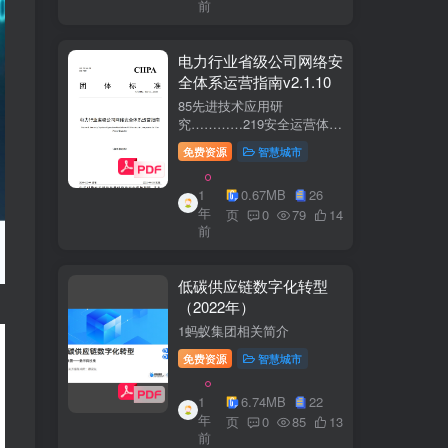
前
电力行业省级公司网络安
全体系运营指南v2.1.10
85先进技术应用研
究…………219安全运营体
系……2291网络安全运
免费资源
智慧城市
营..2292业务安全运
营.......249.3网络与业务安全
1
0.67MB
26
联动.·26
年
页
0
79
14
前
低碳供应链数字化转型
（2022年）
1蚂蚁集团相关简介
免费资源
智慧城市
1
6.74MB
22
年
页
0
85
13
前