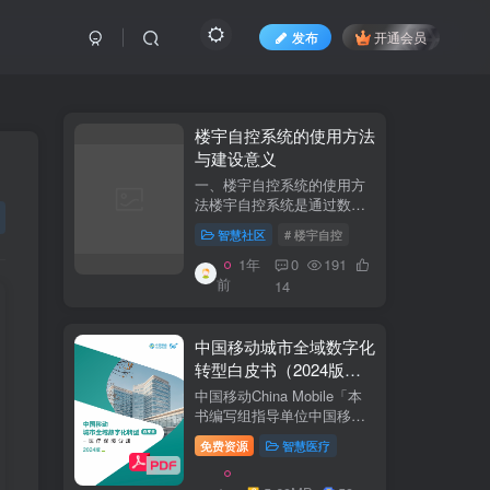
发布
开通会员
​​楼宇自控系统的使用方法
与建设意义​
一、楼宇自控系统的使用方
法​​楼宇自控系统是通过数字
化、自动化技术对建筑内机
智慧社区
# 楼宇自控
电设备（如暖通空调、照
明、电梯、给排水等）进行
1年
0
191
集中监控、管理和优化运行
前
14
的系统。其核心目标是提升
设备运行效...
中国移动城市全域数字化
转型白皮书（2024版）-
医疗保障分册
中国移动China Mobile「本
书编写组指导单位中国移动
集团公司政企事业部编写单
免费资源
智慧医疗
位中移系统集成有限公司主
编李双佶、丁静、杨勇、赵