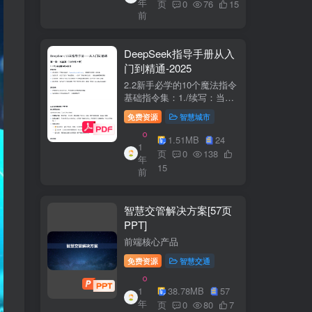
年
+医疗企业案例分析5中国互
页
0
76
15
前
联网+医疗...
DeepSeek指导手册从入
门到精通-2025
2.2新手必学的10个魔法指令
基础指令集：1./续写：当回
答中断时自动继续生成2./简
免费资源
智慧城市
化：将复杂内容转换成大白
话3./示例：要求展示实际案
1.51MB
24
1
例（特别是写代码时）4./步
页
0
138
年
骤：让AI分步骤指导操作流
15
前
程5./检...
智慧交管解决方案[57页
PPT]
前端核心产品
免费资源
智慧交通
1
38.78MB
57
年
页
0
80
7