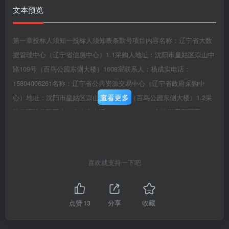
文本预览
第一章投标人须知一投标人须知表条款号项目内容名称：辽宁省大数
据管理中心（辽宁省信息中心）1.1采购人地址：沈阳市皇姑区崇山中
路109号（百鸟公园东侧大楼）1608室联系人：杨成实电话：
15804006261名称：辽宁省公共资源交易中心（辽宁省政府采购中
查看更多
心）地址：沈阳市皇姑区崇山中路109号（百鸟公园东侧大楼）1.2采
购代理机构联系人：李向东电话：024-23447776合格供应商还要1.3.4
满足的其它资格无条件是否为专门面向1.3.5否中小企业采购是否有政
府强制1.3.6没有采购的节能产品1.4是否允许联合体否投标联合体投标
的其1.4.8他资格要求无项目预算金额、预算金额：150152000元2.2最
喜欢就支持一下吧
高限价最高限价：详见投标人须知表下方分“包详细信息表”计量单位中
华人民共和国法定计量单位组织集合时间：2023年8月4日9点30分
（北京时间）现场考察、开标地点：辽宁省大数据管理中心（辽宁省
点赞
13
分享
收藏
信息中心），沈阳市和平区市6.1前答疑会府大路187号404室。联系
人：杨成实联系电话：15804006261