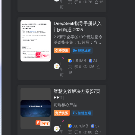
年
+医疗企业案例分析5中国互
页
0
76
15
前
联网+医疗...
DeepSeek指导手册从入
门到精通-2025
2.2新手必学的10个魔法指令
基础指令集：1./续写：当回
答中断时自动继续生成2./简
免费资源
智慧城市
化：将复杂内容转换成大白
话3./示例：要求展示实际案
1.51MB
24
1
例（特别是写代码时）4./步
页
0
136
年
骤：让AI分步骤指导操作流
15
前
程5./检...
智慧交管解决方案[57页
PPT]
前端核心产品
免费资源
智慧交通
1
38.78MB
57
年
页
0
80
7