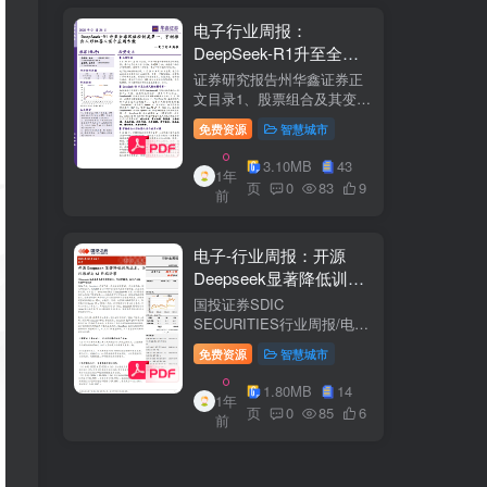
电子行业周报：
DeepSeek-R1升至全球
风格控制类第一，宇树推
证券研究报告州华鑫证券正
出人形机器人首个应用方
文目录1、股票组合及其变
化.51.1、本周重点推荐及推
案
免费资源
智慧城市
荐组...51.2、海外龙头一
览。62、周度行情分析及展
3.10MB
43
1年
望.…82.1、周涨幅排行…
页
0
83
9
前
2.2、行业重点公司估值水平
和盈利预测…1...
电子-行业周报：开源
Deepseek显著降低训练
成本，关注推理与AI终端
国投证券SDIC
进展
SECURITIES行业周报/电于
目内容目录1.本周新闻一
免费资源
智慧城市
览.42.行业数据跟踪.…62.1.
半导体：半导体行业：两大
1.80MB
14
1年
收购事件来袭...62.2.SiC:8家
页
0
85
6
前
碳化硅相关企业完成融
资....72.3.消费电子：三星...