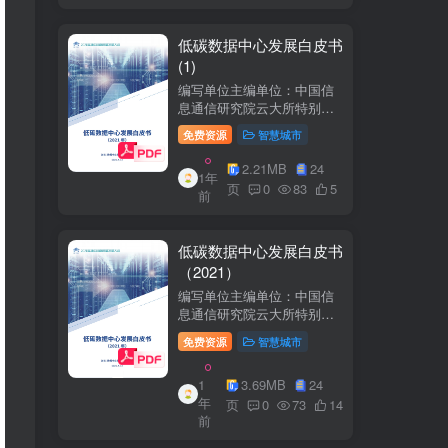
低碳数据中心发展白皮书
(1)
编写单位主编单位：中国信
息通信研究院云大所特别鸣
谢：百度、阿里巴巴、腾
免费资源
智慧城市
讯、中金数据、秦淮数据、
万国数据、河北省凤凰谷零
2.21MB
24
1年
碳发展研究院、绿色和平等
页
0
83
5
前
单位的大力支持。
低碳数据中心发展白皮书
（2021）
编写单位主编单位：中国信
息通信研究院云大所特别鸣
谢：百度、阿里巴巴、腾
免费资源
智慧城市
讯、中金数据、秦准数据、
万国数据、河北省凤凰谷零
1
3.69MB
24
碳发展研究院、绿色和平等
年
单位的大力支持。
页
0
73
14
前