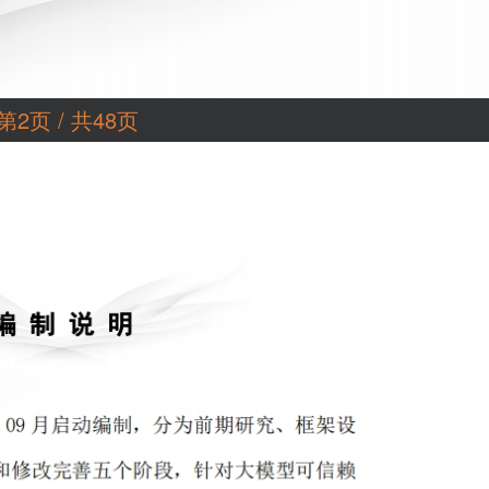
第2页 / 共48页