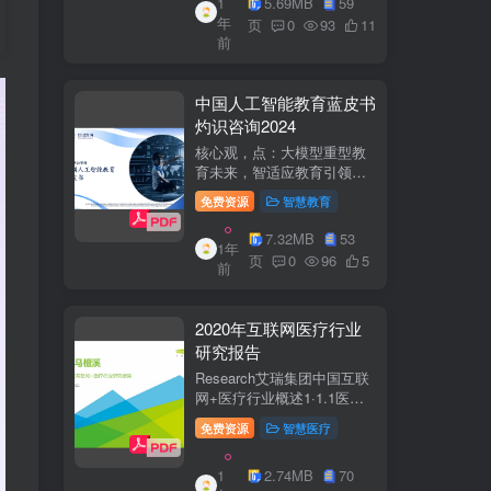
1
5.69MB
59
子欣(中移系统集成有限公司)
年
参编綦兵、谷金辉、温庆
页
0
93
11
前
福、王丹、岳...
中国人工智能教育蓝皮书
灼识咨询2024
核心观，点：大模型重型教
育未来，智适应教育引领
A+教有新纪元灼识咨询
免费资源
智慧教育
China inshts Consultancy帆
观：深剂：洞来：失减：全
7.32MB
53
1年
球故有革新浪湘2学习机妆占
页
0
96
5
前
硬件查头智道，应学习机市
杨新宽首个有道...
2020年互联网医疗行业
研究报告
Research艾瑞集团中国互联
网+医疗行业概述1·1.1医疗
行业困境中国互联网+医疗行
免费资源
智慧医疗
业现状2中国互联网+医疗用
户行为洞察3中国互联网+医
1
2.74MB
70
疗热门赛道分析4中国互联网