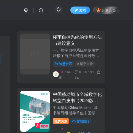
发布
开通会员
​​楼宇自控系统的使用方法
与建设意义​
一、楼宇自控系统的使用方
法​​楼宇自控系统是通过数字
化、自动化技术对建筑内机
智慧社区
# 楼宇自控
电设备（如暖通空调、照
明、电梯、给排水等）进行
1年
0
191
集中监控、管理和优化运行
前
14
的系统。其核心目标是提升
设备运行效...
中国移动城市全域数字化
转型白皮书（2024版）-
医疗保障分册
中国移动China Mobile「本
书编写组指导单位中国移动
集团公司政企事业部编写单
免费资源
智慧医疗
位中移系统集成有限公司主
编李双佶、丁静、杨勇、赵