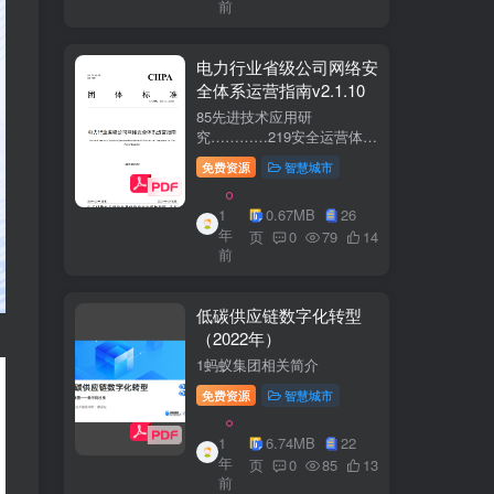
前
电力行业省级公司网络安
全体系运营指南v2.1.10
85先进技术应用研
究…………219安全运营体
系……2291网络安全运
免费资源
智慧城市
营..2292业务安全运
营.......249.3网络与业务安全
1
0.67MB
26
联动.·26
年
页
0
79
14
前
低碳供应链数字化转型
（2022年）
1蚂蚁集团相关简介
免费资源
智慧城市
1
6.74MB
22
年
页
0
85
13
前