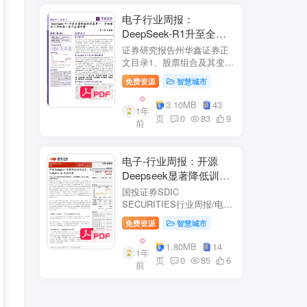
电子行业周报：
DeepSeek-R1升至全球
风格控制类第一，宇树推
证券研究报告州华鑫证券正
出人形机器人首个应用方
文目录1、股票组合及其变
化.51.1、本周重点推荐及推
案
免费资源
智慧城市
荐组...51.2、海外龙头一
览。62、周度行情分析及展
3.10MB
43
1年
望.…82.1、周涨幅排行…
页
0
83
9
前
2.2、行业重点公司估值水平
和盈利预测…1...
电子-行业周报：开源
Deepseek显著降低训练
成本，关注推理与AI终端
国投证券SDIC
进展
SECURITIES行业周报/电于
目内容目录1.本周新闻一
免费资源
智慧城市
览.42.行业数据跟踪.…62.1.
半导体：半导体行业：两大
1.80MB
14
1年
收购事件来袭...62.2.SiC:8家
页
0
85
6
前
碳化硅相关企业完成融
资....72.3.消费电子：三星...