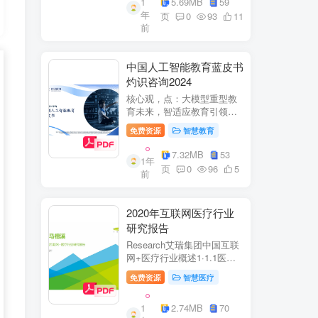
1
5.69MB
59
子欣(中移系统集成有限公司)
年
参编綦兵、谷金辉、温庆
页
0
93
11
前
福、王丹、岳...
中国人工智能教育蓝皮书
灼识咨询2024
核心观，点：大模型重型教
育未来，智适应教育引领
A+教有新纪元灼识咨询
免费资源
智慧教育
China inshts Consultancy帆
观：深剂：洞来：失减：全
7.32MB
53
1年
球故有革新浪湘2学习机妆占
页
0
96
5
前
硬件查头智道，应学习机市
杨新宽首个有道...
2020年互联网医疗行业
研究报告
Research艾瑞集团中国互联
网+医疗行业概述1·1.1医疗
行业困境中国互联网+医疗行
免费资源
智慧医疗
业现状2中国互联网+医疗用
户行为洞察3中国互联网+医
1
2.74MB
70
疗热门赛道分析4中国互联网