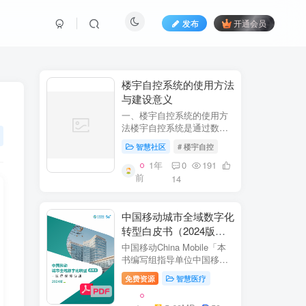
发布
开通会员
​​楼宇自控系统的使用方法
与建设意义​
一、楼宇自控系统的使用方
法​​楼宇自控系统是通过数字
化、自动化技术对建筑内机
智慧社区
# 楼宇自控
电设备（如暖通空调、照
明、电梯、给排水等）进行
1年
0
191
集中监控、管理和优化运行
前
14
的系统。其核心目标是提升
设备运行效...
中国移动城市全域数字化
转型白皮书（2024版）-
医疗保障分册
中国移动China Mobile「本
书编写组指导单位中国移动
集团公司政企事业部编写单
免费资源
智慧医疗
位中移系统集成有限公司主
编李双佶、丁静、杨勇、赵