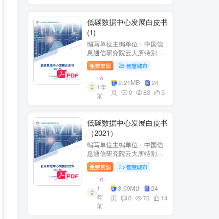
低碳数据中心发展白皮书
(1)
编写单位主编单位：中国信
息通信研究院云大所特别鸣
谢：百度、阿里巴巴、腾
免费资源
智慧城市
讯、中金数据、秦淮数据、
万国数据、河北省凤凰谷零
2.21MB
24
1年
碳发展研究院、绿色和平等
页
0
83
5
前
单位的大力支持。
低碳数据中心发展白皮书
（2021）
编写单位主编单位：中国信
息通信研究院云大所特别鸣
谢：百度、阿里巴巴、腾
免费资源
智慧城市
讯、中金数据、秦准数据、
万国数据、河北省凤凰谷零
1
3.69MB
24
碳发展研究院、绿色和平等
年
单位的大力支持。
页
0
73
14
前