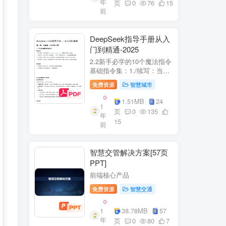
年
+医疗企业案例分析5中国互
页
0
76
15
前
联网+医疗...
DeepSeek指导手册从入
门到精通-2025
2.2新手必学的10个魔法指令
基础指令集：1./续写：当回
答中断时自动继续生成2./简
免费资源
智慧城市
化：将复杂内容转换成大白
话3./示例：要求展示实际案
1.51MB
24
1
例（特别是写代码时）4./步
页
0
135
年
骤：让AI分步骤指导操作流
15
前
程5./检...
智慧交管解决方案[57页
PPT]
前端核心产品
免费资源
智慧交通
1
38.78MB
57
年
页
0
80
7