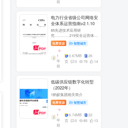
前
电力行业省级公司网络安
全体系运营指南v2.1.10
85先进技术应用研
究…………219安全运营体
系……2291网络安全运
免费资源
智慧城市
营..2292业务安全运
营.......249.3网络与业务安全
1
0.67MB
26
联动.·26
年
页
0
79
14
前
低碳供应链数字化转型
（2022年）
1蚂蚁集团相关简介
免费资源
智慧城市
1
6.74MB
22
年
页
0
85
13
前