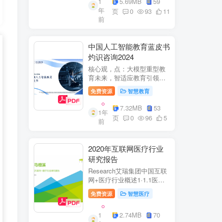
1
5.69MB
59
子欣(中移系统集成有限公司)
年
参编綦兵、谷金辉、温庆
页
0
93
11
前
福、王丹、岳...
中国人工智能教育蓝皮书
灼识咨询2024
核心观，点：大模型重型教
育未来，智适应教育引领
A+教有新纪元灼识咨询
免费资源
智慧教育
China inshts Consultancy帆
观：深剂：洞来：失减：全
7.32MB
53
1年
球故有革新浪湘2学习机妆占
页
0
96
5
前
硬件查头智道，应学习机市
杨新宽首个有道...
2020年互联网医疗行业
研究报告
Research艾瑞集团中国互联
网+医疗行业概述1·1.1医疗
行业困境中国互联网+医疗行
免费资源
智慧医疗
业现状2中国互联网+医疗用
户行为洞察3中国互联网+医
1
2.74MB
70
疗热门赛道分析4中国互联网