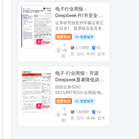
电子行业周报：
DeepSeek-R1升至全球
风格控制类第一，宇树推
证券研究报告州华鑫证券正
出人形机器人首个应用方
文目录1、股票组合及其变
化.51.1、本周重点推荐及推
案
免费资源
智慧城市
荐组...51.2、海外龙头一
览。62、周度行情分析及展
3.10MB
43
1年
望.…82.1、周涨幅排行…
页
0
83
9
前
2.2、行业重点公司估值水平
和盈利预测…1...
电子-行业周报：开源
Deepseek显著降低训练
成本，关注推理与AI终端
国投证券SDIC
进展
SECURITIES行业周报/电于
目内容目录1.本周新闻一
免费资源
智慧城市
览.42.行业数据跟踪.…62.1.
半导体：半导体行业：两大
1.80MB
14
1年
收购事件来袭...62.2.SiC:8家
页
0
86
6
前
碳化硅相关企业完成融
资....72.3.消费电子：三星...