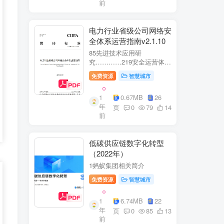
前
电力行业省级公司网络安
全体系运营指南v2.1.10
85先进技术应用研
究…………219安全运营体
系……2291网络安全运
免费资源
智慧城市
营..2292业务安全运
营.......249.3网络与业务安全
1
0.67MB
26
联动.·26
年
页
0
79
14
前
低碳供应链数字化转型
（2022年）
1蚂蚁集团相关简介
免费资源
智慧城市
1
6.74MB
22
年
页
0
85
13
前