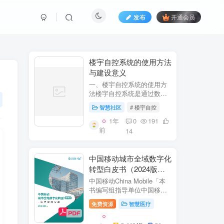
发布
开通会员
​​楼宇自控系统的使用方法
与建设意义​
一、楼宇自控系统的使用方
法​​楼宇自控系统是通过数字
化、自动化技术对建筑内机
智慧社区
# 楼宇自控
电设备（如暖通空调、照
明、电梯、给排水等）进行
1年
0
191
集中监控、管理和优化运行
前
14
的系统。其核心目标是提升
设备运行效...
中国移动城市全域数字化
转型白皮书（2024版）-
医疗保障分册
中国移动China Mobile「本
书编写组指导单位中国移动
集团公司政企事业部编写单
免费资源
智慧医疗
位中移系统集成有限公司主
编李双佶、丁静、杨勇、赵