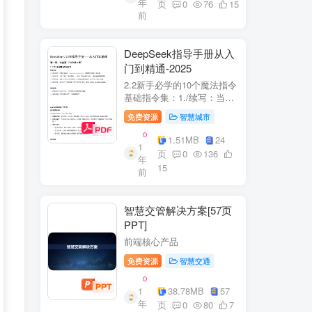
年
+医疗企业案例分析5中国互
页
0
76
15
前
联网+医疗...
DeepSeek指导手册从入
门到精通-2025
2.2新手必学的10个魔法指令
基础指令集：1./续写：当回
答中断时自动继续生成2./简
免费资源
智慧城市
化：将复杂内容转换成大白
话3./示例：要求展示实际案
1.51MB
24
1
例（特别是写代码时）4./步
页
0
136
年
骤：让AI分步骤指导操作流
15
前
程5./检...
智慧交管解决方案[57页
PPT]
前端核心产品
免费资源
智慧交通
1
38.78MB
57
年
页
0
80
7