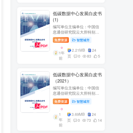
低碳数据中心发展白皮书
(1)
编写单位主编单位：中国信
息通信研究院云大所特别鸣
谢：百度、阿里巴巴、腾
免费资源
智慧城市
讯、中金数据、秦淮数据、
万国数据、河北省凤凰谷零
2.21MB
24
1年
碳发展研究院、绿色和平等
页
0
83
5
前
单位的大力支持。
低碳数据中心发展白皮书
（2021）
编写单位主编单位：中国信
息通信研究院云大所特别鸣
谢：百度、阿里巴巴、腾
免费资源
智慧城市
讯、中金数据、秦准数据、
万国数据、河北省凤凰谷零
1
3.69MB
24
碳发展研究院、绿色和平等
年
单位的大力支持。
页
0
73
14
前