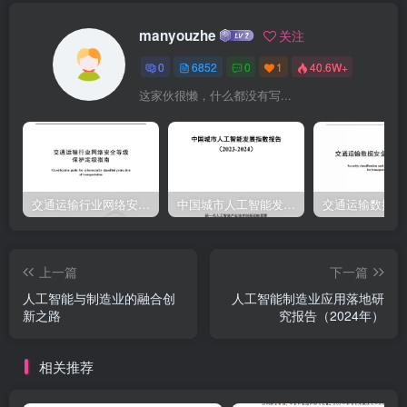
力的讨洞察及能源管理的关注度明显上升。论大部分围绕技术提供商
manyouzhe
关注
展开，对工业用户关注较少。本报告旨在深入了解中国制尽管人工智
0
6852
0
1
40.6W+
能在工业领域大规模落地值造企业应用人工智能的真实情况和应用场
这家伙很懒，什么都没有写...
得期待，我们也发现项目落地的效果往景，探讨人工智能项目理想与
现实的差距，往与预期存在差距。我们的调研结果显以及行业未来发
展趋势。示，不论是从企业获益角度，还是从预算及时间投入角度衡
量，认为项目达到人工智能直击制造业痛点，有望在未来2-5预期的企
业占比仅为9%，意味着91%的年内对制造业产生可见影响。德勤调研
交通运输行业网络安全等级保护定级指南（JTT-904—2023）2023
中国城市人工智能发展指数报告（2023-2024）
发人工智能项目未能达到企业预期。现制造企业生产经营过程中面临
的最大痛点分别是：生产成本上升、生产线设计在喧嚣的人工智能热
上一篇
下一篇
潮下，工业企业切忌缺乏灵活性，以及不稳定的产品质量及良盲目投
人工智能与制造业的融合创
人工智能制造业应用落地研
资，在大规模实施落地前，应该明确率。人工智能帮助企业提升自动
新之路
究报告（2024年）
化的效率自身战略，找准应用场景，坚实数据基础，和精确度，预测
市场趋势并安排生产计打造团队和合作伙伴关系，进行验证和测划，
相关推荐
以及提升质检效率，因此93%的受访试，让人工智能真正为企业创造
价值。企业认为这项技术将成为制造业增长和创新的关键技术，87%