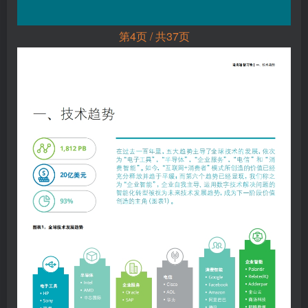
第4页 / 共37页