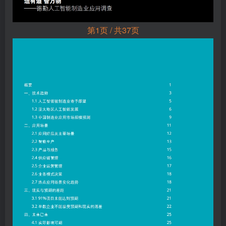
第1页 / 共37页