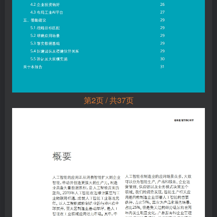
第2页 / 共37页