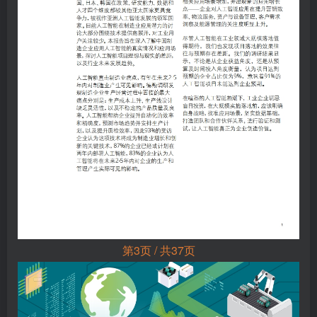
第3页 / 共37页