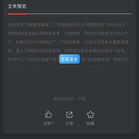
文本预览
造有道智万物|餐要概要人工智能的应用正从消费智能扩大到企业人工
智能在制造业的应用场景众多，大致智能，带动并创造更强大的生产
力。制造可以分为智能生产、产品和服务、企业运业具备大量数据累
积，是人工智能应用的营管理、供应链以及业务模式决策五个蓝海。
查看更多
2019年人工智能在边缘计算层与工领域。我们的调查发现，智能生产
相关应业物联网相遇，成就人工智能工业落地元用是目前制造企业部
署人工智能的首要年。以人工智能赋能制造业的行动已在全选择，占
比51%。其次为产品和服务场景，球展开，亚太区制造业基础雄厚，
是人工占比25%。但是受关注的细分场景将在两智能在工业领域应用
喜欢就支持一下吧
潜力市场。其中，中年内发生明显变化，产品服务和企业管理国、日
本、韩国在政策、研发能力、数据和相关应用场景增加，并出现新的
应用增长人才四个维度都较其他亚太国家更具竞点一企业对人工智能
点赞
7
分享
收藏
应用在提升营销效争力，被视作亚洲人工智能发展的领军国率、物流
服务、资产与设备管理、客户需求家。目前人工智能在制造业应用潜