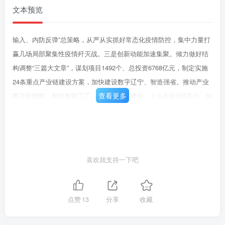
文本预览
输入、内防反弹”总策略，从严从实抓好常态化疫情防控，集中力量打
赢几场局部聚集性疫情歼灭战。三是创新动能加速集聚。倾力做好结
构调整“三篇大文章”，谋划项目1492个、总投资6768亿元，制定实施
24条重点产业链建设方案，加快建设数字辽宁、智造强省。推动产业
查看更多
数字化赋能，加快智能工厂、数字化车间建设，上云企业近9万户。加
大数字基础设施建设力度，新建5G基站2.5万座，“星火·链网”超级节点
落地沈阳，16个工业互联网标识解析二级节点上线运行。成功举办
2021全球工业互联网大会。强力推动科技创新，实施《辽宁省科技创
新条例》《辽宁省知识产权保护条例》。构建以企业为“盟主”的实质性
喜欢就支持一下吧
产学研联盟200个，组织开展“揭榜挂帅”科技攻关项目101项。完成国
家和省科技重大专项38个、攻克关键核心技术66项。引进“带土移植”
团队218个。25项科研成果获国家科学技术奖，“纳米限域催化”获国家
点赞
13
分享
收藏
自然科学奖一等奖。大力推进科技成果省内转化，新增科技型中小企
业4000多家、高新技术企业1000多家，新增瞪羚企业215家、雏鹰企