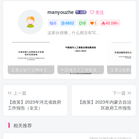
业798家，新增国家专精特新“小巨人”企业137家。四是改革开放成效
manyouzhe
关注
明显。办事方便、法治良好、成本竞争力强、生态宜居的营商环境建
0
6852
0
1
40.5W+
设深入人心。“放管服”改革持续推进，全省依申请政务服务事项平均办
这家伙很懒，什么都没有写...
理时间缩减80%。以数字政府建设促进服务效能提升，省一体化政务
服务平台加快完善，198项政务服务事项实现“全省通办”，“一网通办”
实办率超过75%，企业和群众获得感不断增强。加强和规范事中事后
监管。实施惩戒严重失信行为规定，重拳打击违法失信行为。沈阳、
大连营商环境建设多项指标挺进全国前列。深入实施国企改革三年行
交通运输行业网络安全等级保护定级指南（JTT-904—2023）2023
中国城市人工智能发展指数报告（2023-2024）
动，辽宁沈阳区域性国资国企综合改革试验全面启动。鞍钢本钢成功
重组。支持民营经济加快发展，新登记企业18.4万户，增长10.9%。
上一篇
下一篇
深度融入共建“一带一路”，承办第五次中国一中东欧国家地方领导人会
【政策】2023年河北省政府
【政策】2023年内蒙古自治
议，成功举办2021辽宁国际投资贸易洽谈会。高水平建设辽宁自贸试
工作报告（全文）
区政府工作报告
验区，跨境电商综合试验区进出口业务稳步增长。深化苏辽、京沈、
沪连对口合作。招商引资实际到位资金增长13.9%，实际利用外资增
相关推荐
长27.1%。