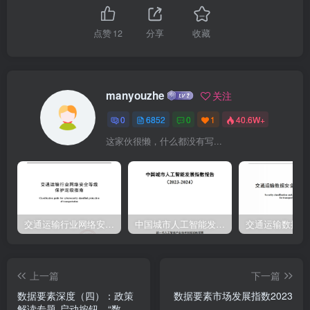
据透产谢以展“十四五”规划】条例》登记篱理规则（试行）工作指南
《四川省数据采例广东省致据知识产权《广西数据要素市登记服务指
点赞
12
分享
收藏
引试行)》场化发展管理暂行贵州省隙据要亲登记办法》服务管理办法
试行)》
manyouzhe
关注
0
6852
0
1
40.6W+
这家伙很懒，什么都没有写...
交通运输行业网络安全等级保护定级指南（JTT-904—2023）2023
中国城市人工智能发展指数报告（2023-2024）
上一篇
下一篇
数据要素深度（四）：政策
数据要素市场发展指数2023
解读专题-启动按钮，“数据