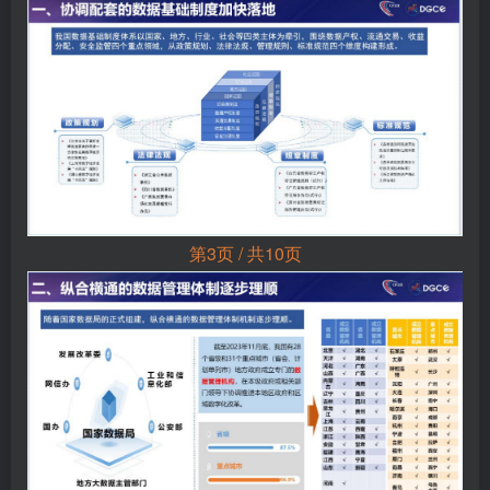
第3页 / 共10页