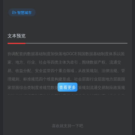
智慧城市
文本预览
协调配套的数据基础制度加快落地DGCE我国数据基础制度体系以国
家、地方、行业、社会等四类主体为牵引，围绕数据产权、流通交
易、收益分配、安全监管四个重点领域，从政策规划、法律法规、管
理规则、标准规范四个维度构建形成。社会层面行业层面地方层面国
查看更多
家层面综合类制度准规范数据产权制度政策规划流通交易制应政策规
划法律法规规章制度收益分配制度标准规范安全治理制度《北京市关
于更好发挥效据要素作用进心贵州告政府数抢开战步加快发展数字经
济效珞质量空制过程要的实施意见》法律法规规章制度求《上海市数
字经济发《责州省数掘要素安全展“十四五”规利第可德流通技术标准》
喜欢就支持一下吧
湖北古敬字经济发《浙江省公共数掘山东省效据知识产权《浙江省数