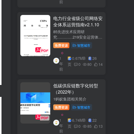
前
电力行业省级公司网络安
全体系运营指南v2.1.10
85先进技术应用研
究…………219安全运营体
系……2291网络安全运
免费资源
智慧城市
营..2292业务安全运
营.......249.3网络与业务安全
1
0.67MB
26
联动.·26
年
页
0
80
14
前
低碳供应链数字化转型
（2022年）
1蚂蚁集团相关简介
免费资源
智慧城市
1
6.74MB
22
年
页
0
85
13
前