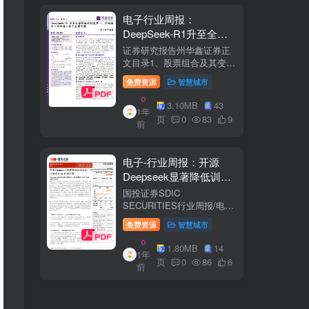
电子行业周报：
DeepSeek-R1升至全球
风格控制类第一，宇树推
证券研究报告州华鑫证券正
出人形机器人首个应用方
文目录1、股票组合及其变
化.51.1、本周重点推荐及推
案
免费资源
智慧城市
荐组...51.2、海外龙头一
览。62、周度行情分析及展
3.10MB
43
1年
望.…82.1、周涨幅排行…
页
0
83
9
前
2.2、行业重点公司估值水平
和盈利预测…1...
电子-行业周报：开源
Deepseek显著降低训练
成本，关注推理与AI终端
国投证券SDIC
进展
SECURITIES行业周报/电于
目内容目录1.本周新闻一
免费资源
智慧城市
览.42.行业数据跟踪.…62.1.
半导体：半导体行业：两大
1.80MB
14
1年
收购事件来袭...62.2.SiC:8家
页
0
86
6
前
碳化硅相关企业完成融
资....72.3.消费电子：三星...