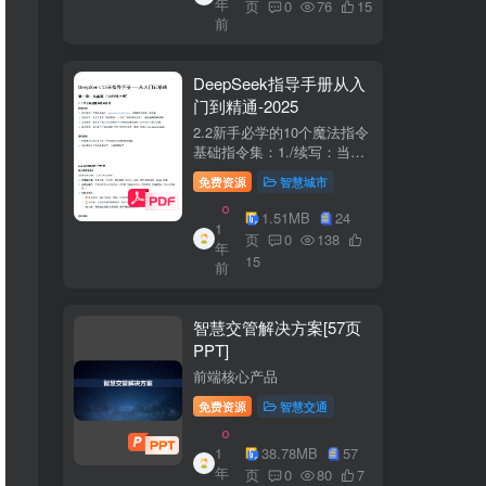
年
+医疗企业案例分析5中国互
页
0
76
15
前
联网+医疗...
DeepSeek指导手册从入
门到精通-2025
2.2新手必学的10个魔法指令
基础指令集：1./续写：当回
答中断时自动继续生成2./简
免费资源
智慧城市
化：将复杂内容转换成大白
话3./示例：要求展示实际案
1.51MB
24
1
例（特别是写代码时）4./步
页
0
138
年
骤：让AI分步骤指导操作流
15
前
程5./检...
智慧交管解决方案[57页
PPT]
前端核心产品
免费资源
智慧交通
1
38.78MB
57
年
页
0
80
7