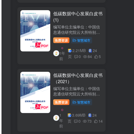
低碳数据中心发展白皮书
(1)
编写单位主编单位：中国信
息通信研究院云大所特别鸣
谢：百度、阿里巴巴、腾
免费资源
智慧城市
讯、中金数据、秦淮数据、
万国数据、河北省凤凰谷零
2.21MB
24
1年
碳发展研究院、绿色和平等
页
0
84
5
前
单位的大力支持。
低碳数据中心发展白皮书
（2021）
编写单位主编单位：中国信
息通信研究院云大所特别鸣
谢：百度、阿里巴巴、腾
免费资源
智慧城市
讯、中金数据、秦准数据、
万国数据、河北省凤凰谷零
1
3.69MB
24
碳发展研究院、绿色和平等
年
单位的大力支持。
页
0
73
14
前