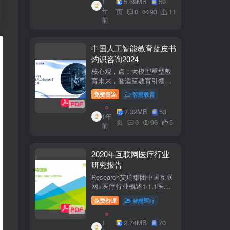
1
5.69MB
59
子欣(中移系统集成有限公司)
年
参编綦兵、谷金辉、温庆
页
0
93
11
前
福、王丹、岳...
中国人工智能教育蓝皮书
灼识咨询2024
核心观，点：大模型重型教
育未来，智适应教育引领
A+教有新纪元灼识咨询
免费资源
智慧教育
China inshts Consultancy帆
观：深剂：洞来：失减：全
7.32MB
53
1年
球故有革新浪湘2学习机妆占
页
0
96
5
前
硬件查头智道，应学习机市
杨新宽首个有道...
2020年互联网医疗行业
研究报告
Research艾瑞集团中国互联
网+医疗行业概述1·1.1医疗
行业困境中国互联网+医疗行
免费资源
智慧医疗
业现状2中国互联网+医疗用
户行为洞察3中国互联网+医
1
2.74MB
70
疗热门赛道分析4中国互联网