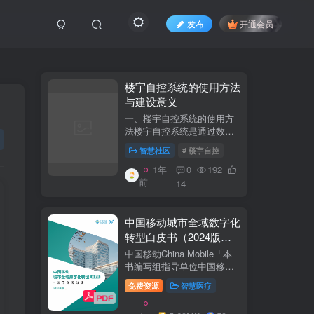
发布
开通会员
​​楼宇自控系统的使用方法
与建设意义​
一、楼宇自控系统的使用方
法​​楼宇自控系统是通过数字
化、自动化技术对建筑内机
智慧社区
# 楼宇自控
电设备（如暖通空调、照
明、电梯、给排水等）进行
1年
0
192
集中监控、管理和优化运行
前
14
的系统。其核心目标是提升
设备运行效...
中国移动城市全域数字化
转型白皮书（2024版）-
医疗保障分册
中国移动China Mobile「本
书编写组指导单位中国移动
集团公司政企事业部编写单
免费资源
智慧医疗
位中移系统集成有限公司主
编李双佶、丁静、杨勇、赵