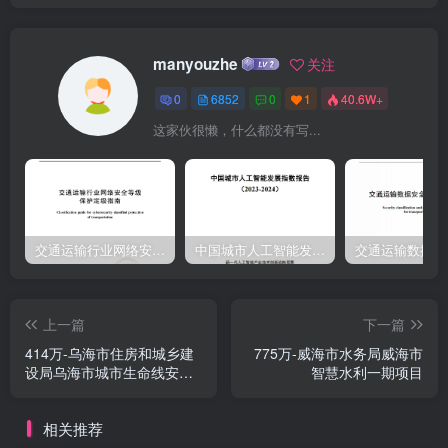
(WwW.creditchina.gov.cn)、中国政府采购网(www.ccgP.gov.cn)列入
失信被执行人、重大税收违法当事人名单、政府采购严重违法失信行
manyouzhe
关注
为记录名单；（注：本项内容由代理机构在资格审查现场完成查询)。
0
6852
0
1
40.6W+
2.落实政府采购政策需满足的资格要求：无3.本项目的特定资格要
这家伙很懒，什么都没有写...
求：无三、获取招标文件1.时间：发布公告之日至2021年09月10日，
每天上午00：00至12：00，下午12:00至23：59（北京时间，线上获
取法定节假日均可，线下获取文件法定节假日除外）2.地点（网
址）：浙江政府采购网(http://zfcg.czt.zj.gov.cn),丽水市公共资源交易
网(http://http:/1 ssggzy.lishui.gov.cn/1sweb/)公告附件招标代理机
交通运输行业网络安全等级保护定级指南（JTT-904—2023）2023
中国城市人工智能发展指数报告（2023-2024）
构：浙江方圆工程咨询有限公司电话：0578-2185318传真：0578-
2251356
上一篇
下一篇
414万-乌海市住房和城乡建
775万-威海市水务局威海市
设局乌海市城市生命线安全
智慧水利一期项目
工程供热及燃气物联网感知
设备专项建设项目
相关推荐