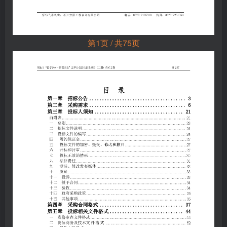
第1页 / 共75页