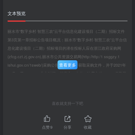
文本预览
丽水市“数字乡村·智慧三农”云平台信息化建设项目（二期）招标文件
第3页第一章招标公告项目概况：丽水市“数字乡村·智慧三农”云平台信
息化建设项目（二期）招标项目的潜在投标人应在浙江政府采购网
(zfcg.czt.zj.gov.cn),丽水市公共资源交易网(http:/http:/1 ssggzy.1
查看更多
ishui.gov.cn/1sweb/)采购公告附件中自行获取采购文件，并于2021年
09月10日09：00（北京时间）前递交（上传）响应文件。一、项目基
本情况项目编号：浙方咨招2021-074号项目名称：丽水市“数字乡村·
智慧三农”云平台信息化建设项目（二期）采购方式：公开招标采购需
求：详见招标文件“第二章采购需求”标项一：数量：1单位：项预算金
喜欢就支持一下吧
额（元）：6000000最高限价（元）：6000000筒要规格描述：详见招
标文件“第二章采购需求”备注：合同履行期限：详见招标文件“第二章
采购需求”本项目不接受联合体投标。二、申请人的资格要求1.满足
点赞
9
分享
收藏
《中华人民共和国政府采购法》第二十二条规定；未被“信用中国”网站