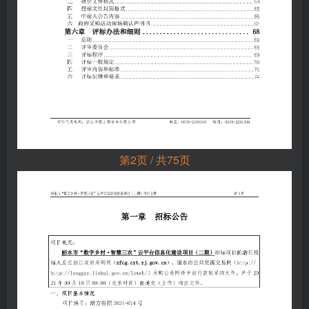
第2页 / 共75页