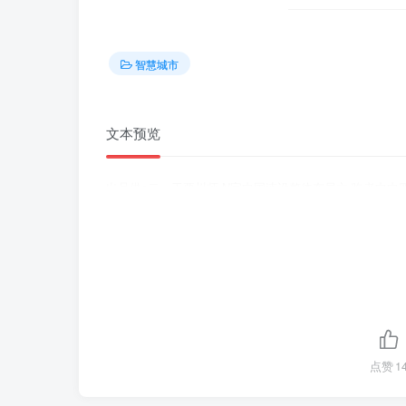
智慧城市
文本预览
出品供a二、于要川师.N字中国速设整体布局六.吃者中
点赞
1