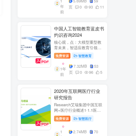
1
5.69MB
59
子欣(中移系统集成有限公司)
年
参编綦兵、谷金辉、温庆
页
0
93
11
前
福、王丹、岳...
中国人工智能教育蓝皮书
灼识咨询2024
核心观，点：大模型重型教
育未来，智适应教育引领
A+教有新纪元灼识咨询
免费资源
智慧教育
China inshts Consultancy帆
观：深剂：洞来：失减：全
7.32MB
53
1年
球故有革新浪湘2学习机妆占
页
0
96
5
前
硬件查头智道，应学习机市
杨新宽首个有道...
2020年互联网医疗行业
研究报告
Research艾瑞集团中国互联
网+医疗行业概述1·1.1医疗
行业困境中国互联网+医疗行
免费资源
智慧医疗
业现状2中国互联网+医疗用
户行为洞察3中国互联网+医
1
2.74MB
70
疗热门赛道分析4中国互联网