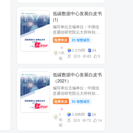
低碳数据中心发展白皮书
(1)
编写单位主编单位：中国信
息通信研究院云大所特别鸣
谢：百度、阿里巴巴、腾
免费资源
智慧城市
讯、中金数据、秦淮数据、
万国数据、河北省凤凰谷零
2.21MB
24
1年
碳发展研究院、绿色和平等
页
0
83
5
前
单位的大力支持。
低碳数据中心发展白皮书
（2021）
编写单位主编单位：中国信
息通信研究院云大所特别鸣
谢：百度、阿里巴巴、腾
免费资源
智慧城市
讯、中金数据、秦准数据、
万国数据、河北省凤凰谷零
1
3.69MB
24
碳发展研究院、绿色和平等
年
单位的大力支持。
页
0
73
14
前