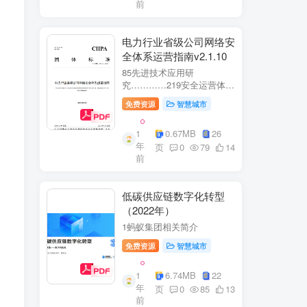
前
电力行业省级公司网络安
全体系运营指南v2.1.10
85先进技术应用研
究…………219安全运营体
系……2291网络安全运
免费资源
智慧城市
营..2292业务安全运
营.......249.3网络与业务安全
1
0.67MB
26
联动.·26
年
页
0
79
14
前
低碳供应链数字化转型
（2022年）
1蚂蚁集团相关简介
免费资源
智慧城市
1
6.74MB
22
年
页
0
85
13
前