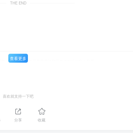
THE END
查看更多
中四关算力七、代充教厅花开里诗期国量内面性银指人品晋
喜欢就支持一下吧
4
分享
收藏