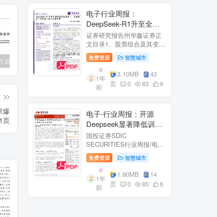
电子行业周报：
DeepSeek-R1升至全球
风格控制类第一，宇树推
证券研究报告州华鑫证券正
出人形机器人首个应用方
文目录1、股票组合及其变
化.51.1、本周重点推荐及推
案
免费资源
智慧城市
交通运输数据安全分级和保护要求
安徽省及下辖各市经济财政实力与债务研究（2023）
华为企业架构设计方法及案例[105页PPT]
荐组...51.2、海外龙头一
览。62、周度行情分析及展
3.10MB
43
1年
望.…82.1、周涨幅排行…
页
0
83
9
前
2.2、行业重点公司估值水平
和盈利预测…1...
篇
求爆
电子-行业周报：开源
31页
Deepseek显著降低训练
成本，关注推理与AI终端
国投证券SDIC
进展
SECURITIES行业周报/电于
目内容目录1.本周新闻一
免费资源
智慧城市
览.42.行业数据跟踪.…62.1.
半导体：半导体行业：两大
1.80MB
14
1年
收购事件来袭...62.2.SiC:8家
页
0
85
6
前
碳化硅相关企业完成融
资....72.3.消费电子：三星...