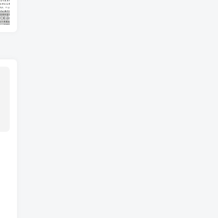
上海市及下辖各区经济财政实力与债务研究(2023)
ISO∕IEC-42001-2023人工智能管理体系（中文版-DOC）