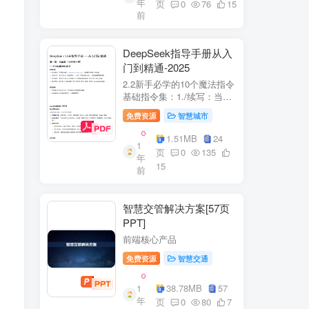
年
+医疗企业案例分析5中国互
页
0
76
15
前
联网+医疗...
DeepSeek指导手册从入
门到精通-2025
2.2新手必学的10个魔法指令
基础指令集：1./续写：当回
答中断时自动继续生成2./简
免费资源
智慧城市
化：将复杂内容转换成大白
话3./示例：要求展示实际案
1.51MB
24
1
例（特别是写代码时）4./步
页
0
135
年
骤：让AI分步骤指导操作流
15
前
程5./检...
智慧交管解决方案[57页
PPT]
前端核心产品
免费资源
智慧交通
1
38.78MB
57
年
页
0
80
7