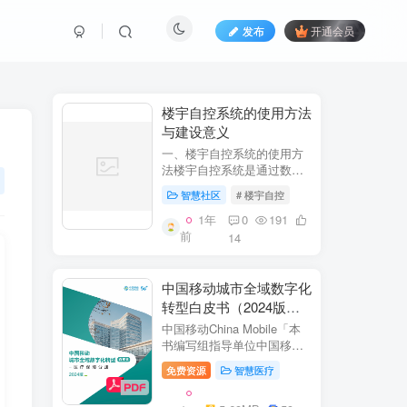
发布
开通会员
​​楼宇自控系统的使用方法
与建设意义​
一、楼宇自控系统的使用方
法​​楼宇自控系统是通过数字
化、自动化技术对建筑内机
智慧社区
# 楼宇自控
电设备（如暖通空调、照
明、电梯、给排水等）进行
1年
0
191
集中监控、管理和优化运行
前
14
的系统。其核心目标是提升
设备运行效...
中国移动城市全域数字化
转型白皮书（2024版）-
医疗保障分册
中国移动China Mobile「本
书编写组指导单位中国移动
集团公司政企事业部编写单
免费资源
智慧医疗
位中移系统集成有限公司主
编李双佶、丁静、杨勇、赵