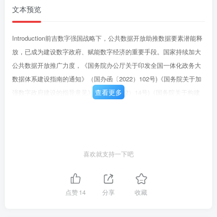
文本预览
Introduction前吉数字强国战略下，公共数据开放助推数据要素潜能释
放，已成为建设数字政府、赋能数字经济的重要手段。国家持续加大
公共数据开放推广力度，《国务院办公厅关于印发全国一体化政务大
数据体系建设指南的通知》（国办函〔2022）102号)《国务院关于加
查看更多
强数字政府建设的指导意见》（国发(2022）14号)《国务院关于构建
数据基础制度更好发挥数据要素作用的意见》等相关文件，从扩大开
放范围、提高开放质量、加大社会参与等方面对公共数据开放提出了
更高要求。我省已连续三年发布《四川数据开放指数报告》，对省内
各市（州）数据开放工作进行监测评估，有效推动各地数据开放工作
喜欢就支持一下吧
稳步前进。2022年评估结果显示，我省数据开放工作进步明显，数据
开放能力和数据开放水平持续提升。2022年度四川省公共数据开放评
估立足本省实际，重点关注数据质量与数据安全，同时广泛听取各市
点赞
14
分享
收藏
（州）意见建议，完善指标体系，力图为持续提升我省公共数据开放
能力和水平提供工作导向。