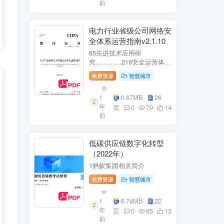
前
电力行业省级公司网络安
全体系运营指南v2.1.10
85先进技术应用研
究…………219安全运营体
系……2291网络安全运
免费资源
智慧城市
营..2292业务安全运
营.......249.3网络与业务安全
1
0.67MB
26
联动.·26
年
页
0
79
14
前
低碳供应链数字化转型
（2022年）
1蚂蚁集团相关简介
免费资源
智慧城市
1
6.74MB
22
年
页
0
85
13
前