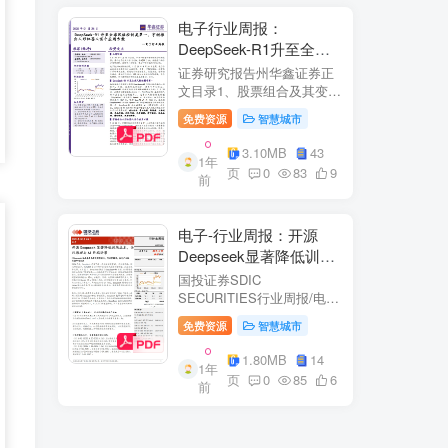
电子行业周报：
DeepSeek-R1升至全球
风格控制类第一，宇树推
证券研究报告州华鑫证券正
出人形机器人首个应用方
文目录1、股票组合及其变
化.51.1、本周重点推荐及推
案
免费资源
智慧城市
荐组...51.2、海外龙头一
览。62、周度行情分析及展
3.10MB
43
1年
望.…82.1、周涨幅排行…
页
0
83
9
前
2.2、行业重点公司估值水平
和盈利预测…1...
电子-行业周报：开源
Deepseek显著降低训练
成本，关注推理与AI终端
国投证券SDIC
进展
SECURITIES行业周报/电于
目内容目录1.本周新闻一
免费资源
智慧城市
览.42.行业数据跟踪.…62.1.
半导体：半导体行业：两大
1.80MB
14
1年
收购事件来袭...62.2.SiC:8家
页
0
85
6
前
碳化硅相关企业完成融
资....72.3.消费电子：三星...