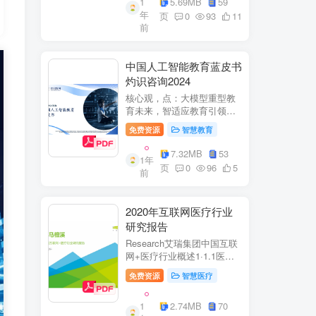
1
5.69MB
59
子欣(中移系统集成有限公司)
年
参编綦兵、谷金辉、温庆
页
0
93
11
前
福、王丹、岳...
中国人工智能教育蓝皮书
灼识咨询2024
核心观，点：大模型重型教
育未来，智适应教育引领
A+教有新纪元灼识咨询
免费资源
智慧教育
China inshts Consultancy帆
观：深剂：洞来：失减：全
7.32MB
53
1年
球故有革新浪湘2学习机妆占
页
0
96
5
前
硬件查头智道，应学习机市
杨新宽首个有道...
2020年互联网医疗行业
研究报告
Research艾瑞集团中国互联
网+医疗行业概述1·1.1医疗
行业困境中国互联网+医疗行
免费资源
智慧医疗
业现状2中国互联网+医疗用
户行为洞察3中国互联网+医
1
2.74MB
70
疗热门赛道分析4中国互联网