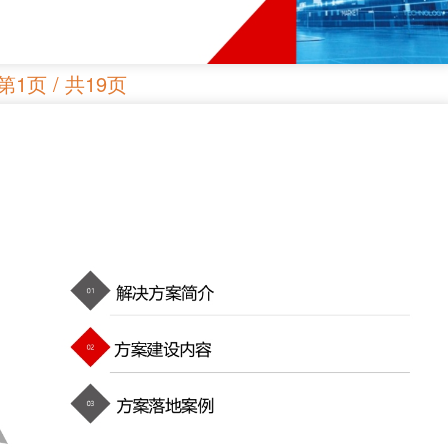
第1页 / 共19页