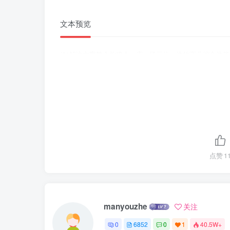
文本预览
/01解决方案简介构建人、店、场三位一体的商业综合体
点赞
1
manyouzhe
关注
0
6852
0
1
40.5W+