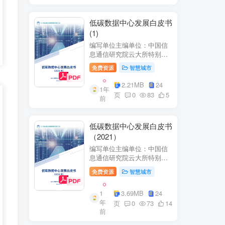
低碳数据中心发展白皮书
(1)
编写单位主编单位：中国信
息通信研究院云大所特别鸣
谢：百度、阿里巴巴、腾
免费资源
智慧城市
讯、中金数据、秦淮数据、
万国数据、河北省凤凰谷零
2.21MB
24
1年
碳发展研究院、绿色和平等
页
0
83
5
前
单位的大力支持。
低碳数据中心发展白皮书
（2021）
编写单位主编单位：中国信
息通信研究院云大所特别鸣
谢：百度、阿里巴巴、腾
免费资源
智慧城市
讯、中金数据、秦准数据、
万国数据、河北省凤凰谷零
1
3.69MB
24
碳发展研究院、绿色和平等
年
单位的大力支持。
页
0
73
14
前