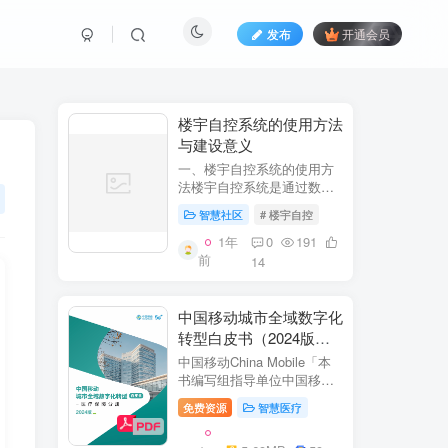
发布
开通会员
​​楼宇自控系统的使用方法
与建设意义​
一、楼宇自控系统的使用方
法​​楼宇自控系统是通过数字
化、自动化技术对建筑内机
智慧社区
# 楼宇自控
电设备（如暖通空调、照
明、电梯、给排水等）进行
1年
0
191
集中监控、管理和优化运行
前
14
的系统。其核心目标是提升
设备运行效...
中国移动城市全域数字化
转型白皮书（2024版）-
医疗保障分册
中国移动China Mobile「本
书编写组指导单位中国移动
集团公司政企事业部编写单
免费资源
智慧医疗
位中移系统集成有限公司主
编李双佶、丁静、杨勇、赵