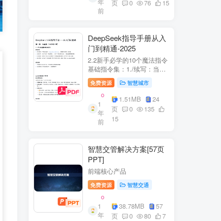
年
+医疗企业案例分析5中国互
页
0
76
15
前
联网+医疗...
DeepSeek指导手册从入
门到精通-2025
2.2新手必学的10个魔法指令
基础指令集：1./续写：当回
答中断时自动继续生成2./简
免费资源
智慧城市
化：将复杂内容转换成大白
话3./示例：要求展示实际案
1.51MB
24
1
例（特别是写代码时）4./步
页
0
135
年
骤：让AI分步骤指导操作流
15
前
程5./检...
智慧交管解决方案[57页
PPT]
前端核心产品
免费资源
智慧交通
1
38.78MB
57
年
页
0
80
7